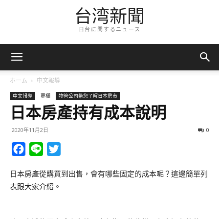
台湾新聞
日台に関するニュース
ホーム
中文報導
中文報導
專欄
物管公司帶您了解日本房市
日本房產持有成本說明
2020年11月2日
0
Facebook
Line
Twitter
日本房產從購買到出售，會有哪些固定的成本呢？這邊簡單列
表跟大家介紹。