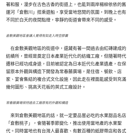
著和服，漫步在古色古香的街道上，也能到兩岸楊柳依依的舊
運河「倉敷川」搭乘遊船，享受當地悠閒的氛圍，到晚上也有
不同於白天的夜間點燈，寧靜的街道會帶來不同的感受。
倉敷美觀地區會讓人覺得有如走入時空膠囊
在倉敷美觀地區的街道中，還藏有著一間過去由紅磚建成的
紡績所，曾經是奠定日本產業近代化的紡織工廠，但隨著時代
遷移已經功成身退，目前被認定為日本近代化產業遺產，在保
留原本外觀與構造下開發為常春藤廣場，是住宿、餐飲、店
家、宴會集結的複合式文化設施，因此走在裡面能感受到充滿
幾何圖形、挑高天花板的英式工廠設計。
常春藤廣場保持過去工廠原有的外觀和構造
來到倉敷美觀地區的話，就一定要品嘗必吃的水果甜品名店
「倉敷桃子」，會隨著季節變化，推出使用當地產的水果聖
代。同時當地也有台灣人最喜歡、有數百種的紙膠帶店和各式