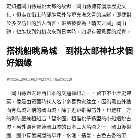
定知道岡山縣是桃太郎的故鄉，岡山縣擁有濃厚歷史文
化，但走在街上時卻能意外發現充滿文青的店舖，即便對
於多次訪日的旅人而言，來到被譽為「晴天之國」岡山
縣，也能找到如初次來到日本時，四處有著驚喜的感覺。
搭桃船眺烏城 到桃太郎神社求個
好姻緣
來到岡山城可以租桃子造型的小船遠眺古城
岡山縣過去是西日本的交通樞紐之一，留下不少歷史建
築，像是由戰國時代大名宇多喜秀家建立、因為黑色外牆
而有烏城之稱的岡山城，除了近距離探訪外，也能在一旁
的咖啡廳兼租船店「碧水園」租借桃子造型的小船遠眺古
城。另外還有緊連岡山城的日本三大名園之一－岡山後樂
園，園中有著開闊的草坪、水池、造景、古色古香的茶