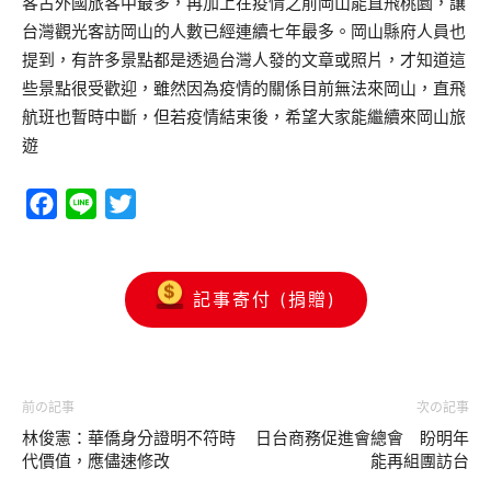
客占外國旅客中最多，再加上在疫情之前岡山能直飛桃園，讓
台灣觀光客訪岡山的人數已經連續七年最多。岡山縣府人員也
提到，有許多景點都是透過台灣人發的文章或照片，才知道這
些景點很受歡迎，雖然因為疫情的關係目前無法來岡山，直飛
航班也暫時中斷，但若疫情結束後，希望大家能繼續來岡山旅
遊
Facebook
Line
Twitter
記事寄付 (捐贈)
前の記事
次の記事
林俊憲：華僑身分證明不符時
日台商務促進會總會 盼明年
代價值，應儘速修改
能再組團訪台