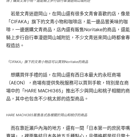
除了購買文青小物，還能騎上步行自行車漫遊岡山城附近
若是文青迷遊岡山，在岡山還有很多文青會喜歡的店，像是
「CIFAKA」旗下的文青小物和咖啡店，能一邊品嘗美味的咖
啡，一邊選購文青商品，店內還有販售Noritake的商品，還能
騎上步行自行車漫遊岡山城附近，不少文青迷來岡山時都會專
程造訪。
「CIFAKA」旗下的文青小物店可以買到Noritake的商品
想購買伴手禮的話，在岡山還有西日本最大的永旺商場
（AEON），商場有提供免稅服務可以買到手軟，特別是在商
場中的「HARE MACHI365」推出不少與岡山和桃子相關的商
品，其中也包含不少桃太郎的造型商品。
HARE MACHI365販售各式各樣關於岡山和桃仔的商品
而在靠近瀨戶內海的地方，還有一間「日本第一的庶民零嘴
賣場」，裡面集結日本各地五千種點心，且價格都是從日幣十