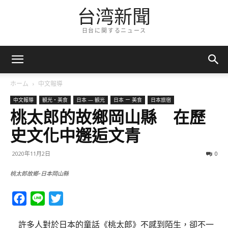
台湾新聞
日台に関するニュース
ホーム
中文報導
中文報導
観光・美食
日本 — 観光
日本 ー 美食
日本旅宿
桃太郎的故鄉岡山縣 在歷
史文化中邂逅文青
2020年11月2日
0
桃太郎故鄉-日本岡山縣
Facebook
Line
Twitter
許多人對於日本的童話《桃太郎》不感到陌生，卻不一