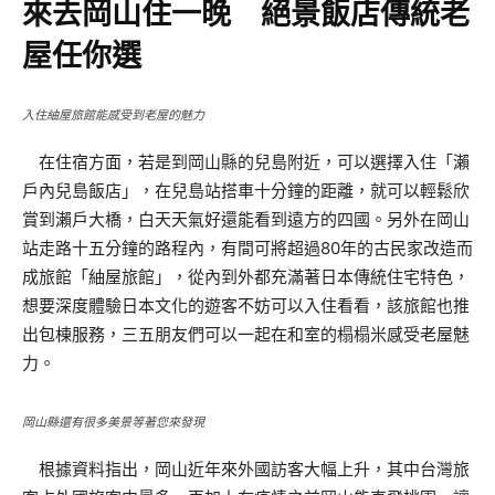
來去岡山住一晚 絕景飯店傳統老
屋任你選
入住紬屋旅館能感受到老屋的魅力
在住宿方面，若是到岡山縣的兒島附近，可以選擇入住「瀨
戶內兒島飯店」，在兒島站搭車十分鐘的距離，就可以輕鬆欣
賞到瀨戶大橋，白天天氣好還能看到遠方的四國。另外在岡山
站走路十五分鐘的路程內，有間可將超過80年的古民家改造而
成旅館「紬屋旅館」，從內到外都充滿著日本傳統住宅特色，
想要深度體驗日本文化的遊客不妨可以入住看看，該旅館也推
出包棟服務，三五朋友們可以一起在和室的榻榻米感受老屋魅
力。
岡山縣還有很多美景等著您來發現
根據資料指出，岡山近年來外國訪客大幅上升，其中台灣旅