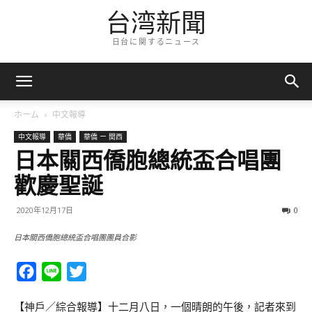
台湾新聞
日台に関するニュース
ホーム
中文報導
中文報導
華僑
華僑 ー 関西
日本關西僑胞總統盃合唱團
歡慶聖誕
2020年12月17日
0
日本關西僑胞總統盃合唱團團員合影
Facebook
Line
Twitter
【神戶／綜合報導】十二月八日，一個晴朗的午後，記者來到