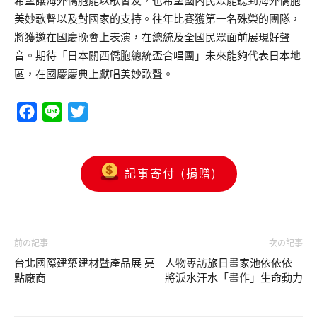
希望讓海外僑胞能以歌會友，也希望國內民眾能聽到海外僑胞
美妙歌聲以及對國家的支持。往年比賽獲第一名殊榮的團隊，
將獲邀在國慶晚會上表演，在總統及全國民眾面前展現好聲
音。期待「日本關西僑胞總統盃合唱團」未來能夠代表日本地
區，在國慶慶典上獻唱美妙歌聲。
Facebook
Line
Twitter
記事寄付 (捐贈)
前の記事
次の記事
台北國際建築建材暨產品展 亮
人物專訪旅日畫家池依依依
點廠商
將淚水汗水「畫作」生命動力