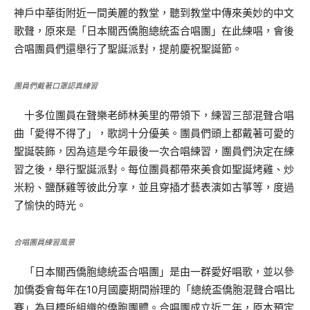
神戶中華街附近一間美麗的教堂，聽到教堂中傳來美妙的中文
歌聲，原來是「日本關西僑胞總統盃合唱團」在此練唱，會後
合唱團員們還舉行了聖誕派對，提前慶祝聖誕節。
團員們戴著口罩認真練習
十多位團員在聲樂老師林美里的帶領下，練習三部混聲合唱
曲「愛得不得了」，歌詞十分優美。團員們頭上都戴著可愛的
聖誕裝飾，因為這是今年最後一次合唱練習，團員們決定在練
習之後，舉行聖誕派對。每位團員都帶來美食如聖誕烤雞、炒
米粉、鹽酥雞等彼此分享，並且穿插才藝表演如古箏等，度過
了愉快的時光。
合唱團員練習風景
「日本關西僑胞總統盃合唱團」是由一群愛好唱歌，並以參
加僑委會每年在10月國慶期間辦理的「總統盃僑胞混聲合唱比
賽」為目標所組織的僑胞團體。合唱團成立近二年，原本預定