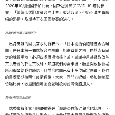
2020年10月回國參加比賽，因新冠肺炎(COVID-19)疫情影
響，「總統盃僑胞混聲合唱比賽」暫時取消，但仍不減團員練
唱的熱情，及期待下次回國參賽的決心。
團員們舉行慶祝聖誕派對
出身高雄的團長宮永利智表示，「日本關西僑胞總統盃合唱
團」是日本第一個僑胞合唱團體，記得草創之初，由於沒有固
定的練習場地，必須四處借場地很辛苦。感謝神戶基督教改革
宗長老會的郭世宗牧師，知道我們的需求後，願意開放教會場
所和鋼琴給我們練唱。目前合唱團已有十多位固定團員，我們
的目標是期待明年疫情過後，大家一同開心返鄉，參加總統盃
合唱比賽，歡迎關西地區喜愛唱歌的台灣僑胞加入。
美味的聖誕派對佳餚
僑委會每年10月國慶前辦理「總統盃僑胞混聲合唱比賽」，