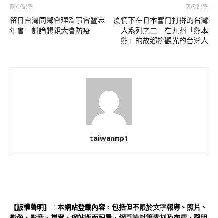
前の記事
次の記事
留日台灣同鄉會理監事會暨忘
疫情下在日本奮鬥打拼的台灣
年會 討論懇親大會防疫
人系列之二 在九州「熊本
熊」的故鄉拚觀光的台灣人
taiwannp1
【版權聲明】：本網站登載內容，包括但不限於文字報導、照片、
影像、影音、檔案、網站版面配置、網頁設計等素材及商標、聲明