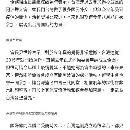
僑務組組長謝延淙致詞時表示，台灣連過去參加過杉並區的
阿波舞大會，替我們台灣做了很多國民外交，但無奈今年受到
疫情的關係，活動變得比較少，本來也很期待今年八月能再次
參加，展現出台灣團結的力量。
尹會長致詞
會長尹世玲表示，對於今年真的覺得非常遺憾，台灣連從
2015年就開始運作，直到去年正式向僑委會申請成立僑團，
但很可惜今年碰上疫情蔓延，不過她認為會由轉機的，未來東
京、橫濱兩所僑校會成立有關阿波舞的課外活動，留學生會也
會一同參加，讓台灣連老中青三代同堂，相信明年的踩街會非
常壯觀整齊，再加上其他交流活動和返台參加國慶，一定能為
台灣發聲發亮。
尹會長和錢會長贈送禮物給文副組長
國際顧問溫勝治受訪時表示，台灣連剛成立時很辛苦，都只