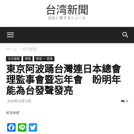
台湾新聞
日台に関するニュース
ホーム
中文報導
中文報導
華僑
華僑 ー 関東
東京阿波踊台灣連日本總會
理監事會暨忘年會 盼明年
能為台發聲發亮
2020年12月13日
0
紀念合影
Facebook
Line
Twitter