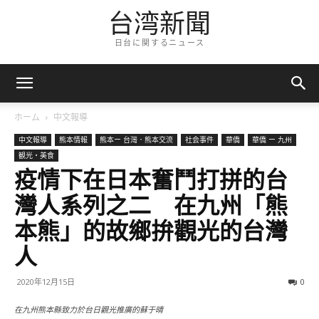
台湾新聞
日台に関するニュース
ホーム
中文報導
中文報導
熊本情報
熊本ー 台灣．熊本交流
社会事件
華僑
華僑 ー 九州
観光・美食
疫情下在日本奮鬥打拼的台
灣人系列之二 在九州「熊
本熊」的故鄉拚觀光的台灣
人
2020年12月15日
0
在九州熊本縣致力於台日觀光推廣的蘇于晴