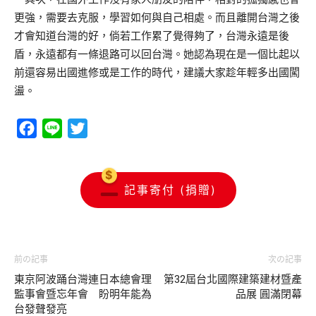
更強，需要去克服，學習如何與自己相處。而且離開台灣之後
才會知道台灣的好，倘若工作累了覺得夠了，台灣永遠是後
盾，永遠都有一條退路可以回台灣。她認為現在是一個比起以
前還容易出國進修或是工作的時代，建議大家趁年輕多出國闖
盪。
Facebook
Line
Twitter
記事寄付 (捐贈)
前の記事
次の記事
東京阿波踊台灣連日本總會理
第32屆台北國際建築建材暨產
監事會暨忘年會 盼明年能為
品展 圓滿閉幕
台發聲發亮