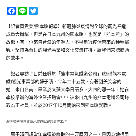
Facebook
Line
Twitter
【記者黃貴美/熊本縣報導】新冠肺炎疫情對全球的觀光業造
成重大衝擊，但是在日本九州的熊本縣，也就是「熊本熊」的
故鄉，有一位來自台灣的年輕人，不畏新冠疫情帶來的種種挑
戰，堅持為台日的觀光事業和文化交流打拼，讓我們來聽聽她
的故事。
記者專訪了目前任職於「熊本電氣鐵道公司」(簡稱熊本電
鐵)觀光事業部的蘇于晴，今年二十五歲，有著甜美笑容的
她，來自台南，畢業於文藻大學日語系。大四的那一年，她在
學校舉辦的海外企業招聘會中，被來自九州的熊本電鐵公司錄
取為正社員，並於2017年10月開始來到熊本縣就職。
蘇于晴平時負責觀光旅遊相關的事務工作
蘇于晴回想當年幸運被錄取的主要原因之一，是因為她很早