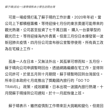
蘇于晴(前右一)曾帶領熊本小學生訪問台灣
可是一場疫情打亂了蘇于晴的工作計畫，2020年年初，當
公司上下都積極籌備，等待迎接七月份的東京奧運可能帶來的
觀光熱潮，公司甚至投資了七千萬日圓， 購入一台豪華型的
觀光巴士，等待迎接海內外貴賓。但是三月份日本爆發第一波
新冠肺炎疫情，四月份公司宣布辦公室暫停使用，所有員工改
為在宅線上工作。
孤身一人在日本，又無法外出，其孤單可想而知，五月份，
蘇于晴向公司申請暫時回台，透過網路繼續在宅工作，並得到
公司許可，於是五月到十月期間，蘇于晴暫時回到台灣居住。
所幸日本政府七月底推出了獎勵國內旅行的「GO TO
TRAVEL」 政策，成效顯著，日本出現一波國內旅行熱潮，十
月間蘇于晴接到公司通知，於十一月起恢復上班。
蘇于晴表示，雖然疫情對工作帶來巨大挑戰和變化，但是回