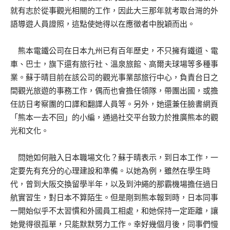
就有志於從事觀光相關的工作，因此大三那年就考取台灣的外
語導遊人員證照，這點使她得以在應徵者中脫穎而出。
熊本電鐵公司在日本九州已有百年歷史，不只擁有鐵道、電
車、巴士，旗下還有旅行社、溫泉旅館、高爾夫球場等多種事
業。蘇于晴目前在該公司的觀光事業部旅行中心，負責台日之
間觀光旅遊的事務工作，偶而也會擔任領隊，帶團出國，或擔
任訪日考察團的口譯和翻譯人員等。另外，她還兼任臉書網頁
「熊本一去不回」的小編，通過社交平台致力於推廣熊本的觀
光和文化。
問她如何融入日本職場文化？蘇于晴表示，到日本工作，一
定要先有充分的心理建設和準備。以她為例，雖然在學生時
代，曾到大阪交換留學半年，以及到沖繩的那霸機場擔任過日
航實習生，對日本不算陌生。但是剛到熊本報到時，日本同事
一開始似乎不太習慣和外國員工相處，和她保持一定距離，讓
她覺得很孤單，只能默默努力工作。幸好幾個月後，同事們慢