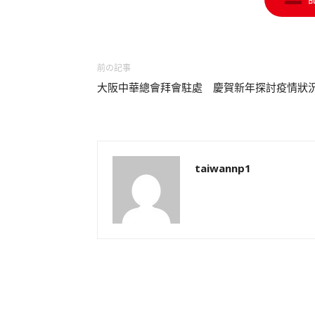
前の記事
大阪中華總會拜會駐處 慶賀新年探討疫情狀
taiwannp1