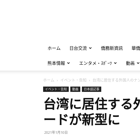
ホーム
日台交流
僑務新資訊
華
熊本情報
エンタメ・ｽﾎﾟｰﾂ
動画
ホーム
イベント・告知
台湾に居住する外国人のナン.
イベント・告知
動画
日本語記事
台湾に居住する
ードが新型に
2021年1月10日