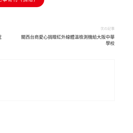
次の記事
況
關西台商愛心捐贈紅外線體溫檢測機給大阪中華
學校