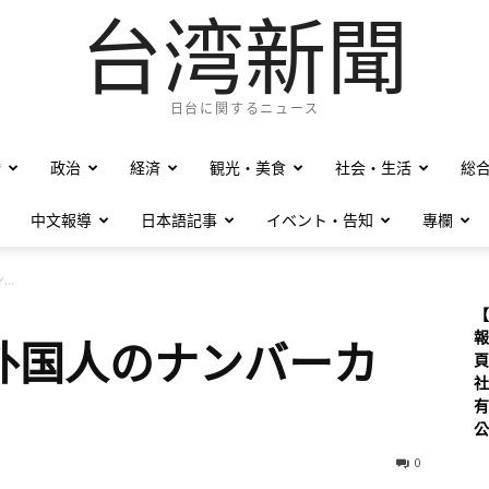
台湾新聞
日台に関するニュース
僑
政治
経済
観光・美食
社会・生活
総
中文報導
日本語記事
イベント・告知
專欄
..
【
報
外国人のナンバーカ
頁
社
有
公
0