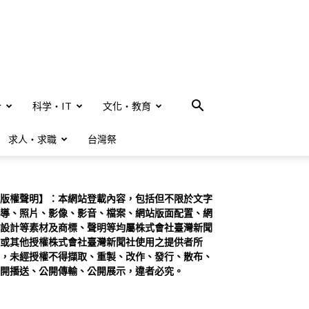
合
科学・IT
文化・教育
求人・求職
台灣祭
版權聲明】：本網站登載內容，包括但不限於文字
導、照片、影像、影音、檔案、網站版面配置、網
設計等素材及商標、聲明等均屬株式會社臺灣新聞
或其他授權株式會社臺灣新聞社使用之提供者所
，未經授權不得擷取、重製、改作、發行、散布、
開播送、公開傳輸、公開展示，違者必究。