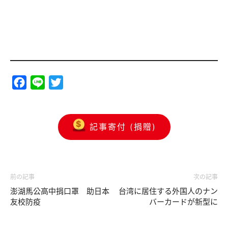
Facebook
Line
Twitter
記事寄付 (捐贈)
前の記事
次の記事
澎湖馬公高中捐口罩 助日本
台湾に居住する外国人のナン
友校防疫
バーカードが新型に