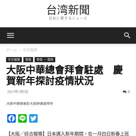
台湾新聞
日台に関するニュース
ホーム
中文報導
中文報導
華僑
華僑 ー 関西
大阪中華總會拜會駐處 慶
賀新年探討疫情狀況
2021年1月9日
0
大阪中華總會赴大阪辦事處拜年
Facebook
Line
Twitter
【大阪／綜合報導】日本邁入新年期間，在一月四日新春上班