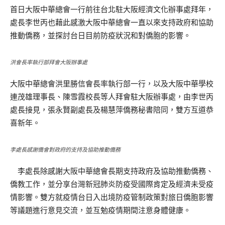
首日大阪中華總會一行前往台北駐大阪經濟文化辦事處拜年，
處長李世丙也藉此感激大阪中華總會一直以來支持政府和協助
推動僑務，並探討台日目前防疫狀況和對僑胞的影響。
洪會長率執行部拜會大阪辦事處
大阪中華總會洪里勝信會長率執行部一行，以及大阪中華學校
連茂雄理事長、陳雪霞校長等人拜會駐大阪辦事處，由李世丙
處長接見，張永賢副處長及楊慧萍僑務秘書陪同，雙方互道恭
喜新年。
李處長感謝僑會對政府的支持及協助推動僑務
李處長除感謝大阪中華總會長期支持政府及協助推動僑務、
僑教工作，並分享台灣新冠肺炎防疫受國際肯定及經濟未受疫
情影響。雙方就疫情台日入出境防疫管制政策對旅日僑胞影響
等議題進行意見交流，並互勉疫情期間注意身體健康。