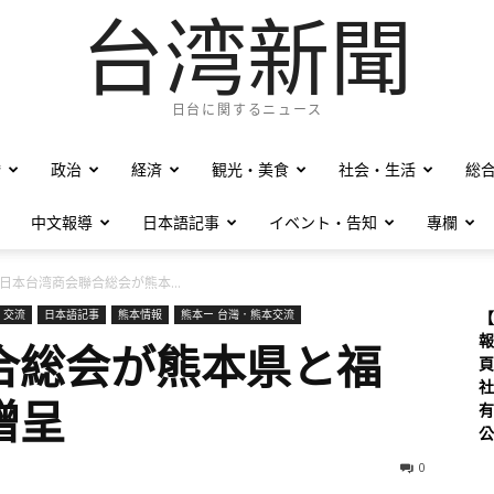
台湾新聞
日台に関するニュース
僑
政治
経済
観光・美食
社会・生活
総
中文報導
日本語記事
イベント・告知
專欄
日本台湾商会聯合総会が熊本...
 交流
日本語記事
熊本情報
熊本ー 台灣．熊本交流
【
報
合総会が熊本県と福
頁
社
贈呈
有
公
0