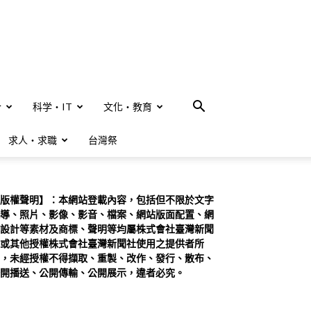
合
科学・IT
文化・教育
求人・求職
台灣祭
版權聲明】：本網站登載內容，包括但不限於文字
導、照片、影像、影音、檔案、網站版面配置、網
設計等素材及商標、聲明等均屬株式會社臺灣新聞
或其他授權株式會社臺灣新聞社使用之提供者所
，未經授權不得擷取、重製、改作、發行、散布、
開播送、公開傳輸、公開展示，違者必究。