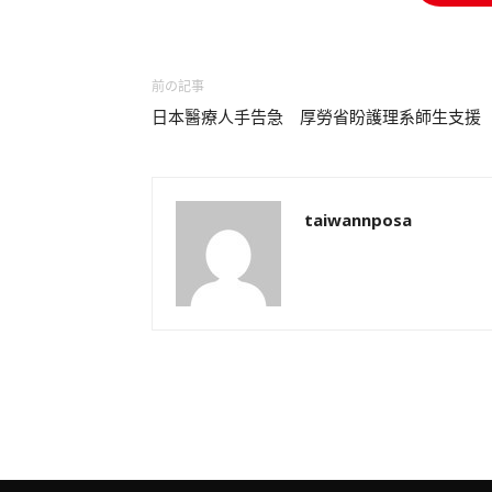
前の記事
日本醫療人手告急 厚勞省盼護理系師生支援
taiwannposa