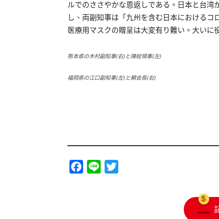
ルでのささやかな恩返しである。日本と台湾
し、両副知事は「九州を含む日本におけるコ
医療用マスクの贈呈は大変有り難い。大いに
熊本県の木村副知事(右)と陳総領事(左)
福岡県の江口副知事(左)と頼会長(右)
Facebook
Line
Twitter