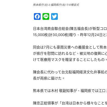
熊本県庁(左)と福岡県庁(右)での贈呈式
Facebook
Line
Twitter
日本台湾商会聯合総会(陳五福会長)が新型コ
15,000枚(計30,000枚)贈り、昨年12月
同会は7月にも豪雨災害への義援金として熊本
が県庁を慰問に訪れるなど、被災地の復興に
けて医療用マスクを贈呈することにしたもの
陳会長に代わって台北駐福岡経済文化弁事処の
長が両県に届けた。
熊本県では木村 敬副知事が、福岡県では江口
陳忠正総領事が「台湾は日本から様々なこと