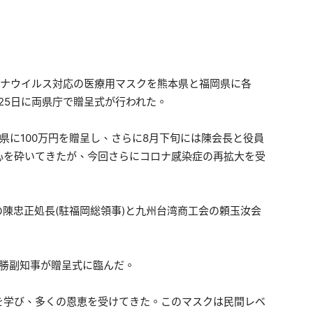
ロナウイルス対応の医療用マスクを熊本県と福岡県に各
24日と25日に両県庁で贈呈式が行われた。
県に100万円を贈呈し、さらに8月下旬には陳会長と役員
心を砕いてきたが、今回さらにコロナ感染症の再拡大を受
。
陳忠正処長(駐福岡総領事)と九州台湾商工会の頼玉汝会
 勝副知事が贈呈式に臨んだ。
を学び、多くの恩恵を受けてきた。このマスクは民間レベ