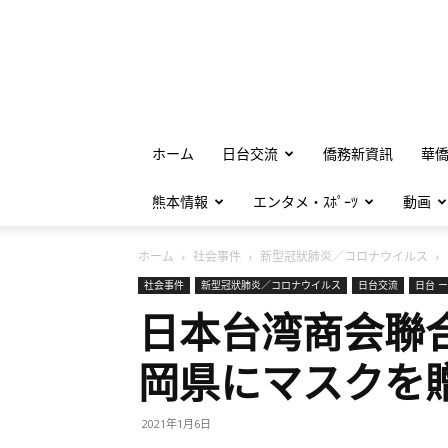
ホーム
日台交流
僑務新資訊
華
熊本情報
エンタメ・ｽﾎﾟｰﾂ
動画
ホーム
社会事件
新型冠狀肺炎／コロナウイルス
社会事件
新型冠狀肺炎／コロナウイルス
日台交流
日台 ー
日本台湾商会聯
岡県にマスクを
2021年1月6日