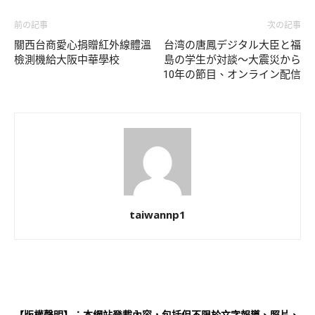
前の記事
次の記事
關西台商愛心捐贈紅外線體溫
台湾の唐鳳デジタル大臣と福
檢測機給大阪中華學校
島の学生が対談～大震災から
10年の節目、オンライン配信
taiwannp1
【版權聲明】：本網站登載內容，包括但不限於文字報導、照片、