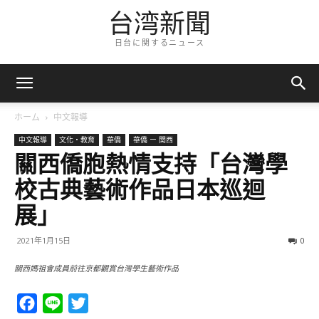
台湾新聞
日台に関するニュース
ホーム
中文報導
中文報導
文化・教育
華僑
華僑 ー 関西
關西僑胞熱情支持「台灣學
校古典藝術作品日本巡迴
展」
2021年1月15日
0
關西媽祖會成員前往京都觀賞台灣學生藝術作品
Facebook
Line
Twitter