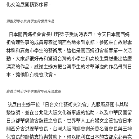
化交流展開精彩序幕。
僑胞們專心欣賞學生的優秀作品
日本關西媽祖會會長川野榮子受訪時表示，今天日本關西媽
祖會理監事的成員專程從關西各地來到京都，參觀來自故鄉雲
林縣和嘉義市學生的藝術展，這也是關西媽祖會新春第一次活
動，大家都很好奇和驚訝台灣的小學生和高校生竟然畫出這麼
漂亮的作品，感謝主辦方把台灣學生的才華洋溢的作品帶到日
本，讓僑胞有機會欣賞。
嘉義市精忠小學學生的作品充滿童趣
該展由主辦單位「日台文化藝術交流會」克服層層關卡與聯
繫協調，並在台北駐大阪文化辦事處的協助，以及中華民國留
日京都華僑總會魏禧之會長、世界華人工商婦女企管協會日本
關西分會洪麗華會長、台灣大阪同鄉會謝美香名譽會長與王坤
保會長的熱情支持與贊助下，得以順利在日本的古都京都再次