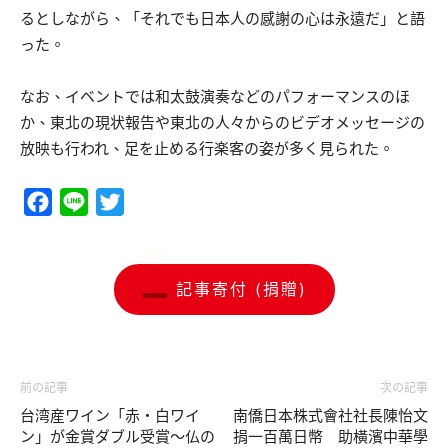
るとしながら、「それでも日本人の感謝の心は永遠だ」と語
った。
なお、イベントでは和太鼓演奏などのパフォーマンスのほ
か、東北の現状報告や東北の人々からのビデオメッセージの
放映も行われ、足を止める行楽客の姿が多く見られた。
Facebook
Line
Twitter
記事寄付 (捐贈)
前の記事
次の記事
台湾産ワイン「赤・白ワイ
南僑日本株式會社社長陳怡文
ン」が金賞ダブル受賞～仏の
捐一百萬日幣 助橫濱中華學