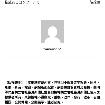
権威あるコンクールで
院改建
taiwannp1
【版權聲明】：本網站登載內容，包括但不限於文字報導、照片、
影像、影音、檔案、網站版面配置、網頁設計等素材及商標、聲明
等均屬株式會社臺灣新聞社或其他授權株式會社臺灣新聞社使用之
提供者所有，未經授權不得擷取、重製、改作、發行、散布、公開
播送、公開傳輸、公開展示，違者必究。