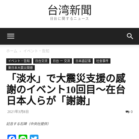
台湾新聞
日台に関するニュース
ホーム
イベント・告知
イベント・告知
日台交流
日台 ー 交流
日本語記事
社会事件
東日本大震災関連
「淡水」で大震災支援の感
謝のイベント10回目～在台
日本人らが「謝謝」
2021年3月8日
0
記念する石碑（中央社提供）