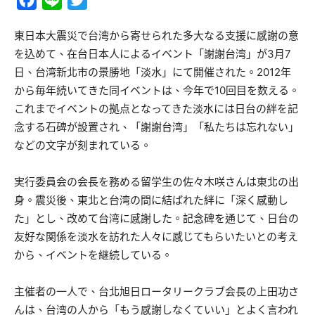
Facebook
Line
Twitter
東日本大震災で台湾から寄せられた多大なる支援に感謝の意
を込めて、在台日本人によるイベント「謝謝台湾」が3月7
日、台湾新北市の景勝地「淡水」にて開催された。2012年
から毎年続いてきた同イベントは、今年で10回目を数える。
これまでイベントの拠点となってきた淡水には日台の絆を記
念する石碑が設置され、「謝謝台湾」「私たちは忘れない」
などの文字が刻まれている。
実行委員会の会長を務める留学生の佐々木咲さんは東北の出
身。震災後、東北と台湾の間に結ばれた絆に「深く感動し
た」とし、改めて台湾に感謝した。記念碑を通じて、日台の
友好な関係を淡水を訪れた人々に感じてもらいたいとの考え
から、イベントを継続している。
主催者の一人で、台北旭日ロータリークラブ会長の上田功さ
んは、台湾の人から「もう感謝しなくていい」とよく言われ