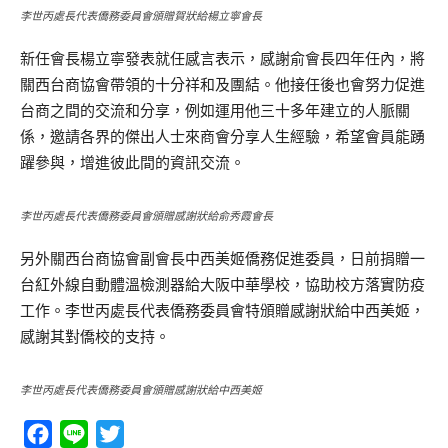
李世丙處長代表僑務委員會頒贈賀狀給楊立寧會長
新任會長楊立寧發表就任感言表示，感謝俞會長四年任內，將
關西台商協會帶領的十分祥和及團結。他接任後也會努力促進
台商之間的交流和分享，例如運用他三十多年建立的人脈關
係，邀請各界的傑出人士來商會分享人生經驗，希望會員能踴
躍參與，增進彼此間的資訊交流。
李世丙處長代表僑務委員會頒贈感謝狀給俞秀霞會長
另外關西台商協會副會長中西美姬僑務促進委員，日前捐贈一
台紅外線自動體溫檢測器給大阪中華學校，協助校方落實防疫
工作。李世丙處長代表僑務委員會特頒贈感謝狀給中西美姬，
感謝其對僑校的支持。
李世丙處長代表僑務委員會頒贈感謝狀給中西美姬
Facebook
Line
Twitter