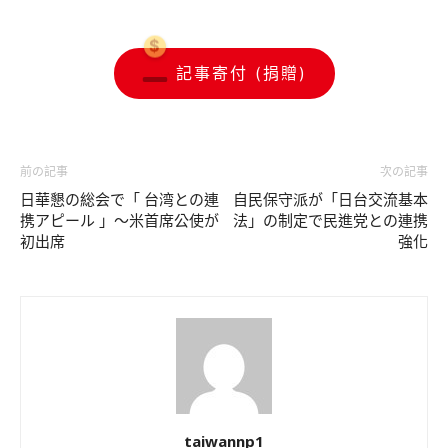
記事寄付 (捐贈)
前の記事
次の記事
日華懇の総会で「 台湾との連
自民保守派が「日台交流基本
携アピール 」〜米首席公使が
法」の制定で民進党との連携
初出席
強化
taiwannp1