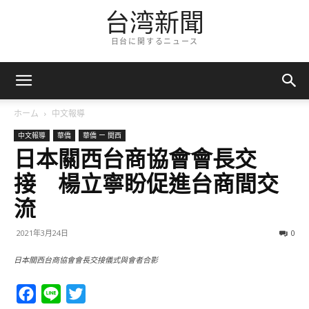
台湾新聞
日台に関するニュース
ホーム
中文報導
中文報導
華僑
華僑 ー 関西
日本關西台商協會會長交
接 楊立寧盼促進台商間交
流
2021年3月24日
0
日本關西台商協會會長交接儀式與會者合影
Facebook
Line
Twitter