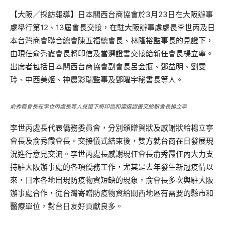
【大阪／採訪報導】日本關西台商協會於3月23日在大阪辦事
處舉行第12、13屆會長交接，在駐大阪辦事處處長李世丙及日
本台灣商會聯合總會陳五福總會長、林隆裕監事長的見證下，
由現任俞秀霞會長將印信及當選證書交接給新任會長楊立寧。
出席者包括日本關西台商協會副會長呂金瓶、鄧益明、劉雯
玲、中西美姬、神農彩瑞監事及鄧曜宇秘書長等人。
俞秀霞會長在李世丙處長等人見證下將印信和當選證書交給新會長楊立寧
李世丙處長代表僑務委員會，分別頒贈賀狀及感謝狀給楊立寧
會長及俞秀霞會長。交接儀式結束後，雙方就台商在日發展現
況進行意見交流。李世丙處長感謝現任會長俞秀霞任內大力支
持駐大阪辦事處的各項僑務工作，尤其是去年發生新冠疫情以
來，日本各地出現防疫物資短缺的現象，俞會長多次與駐大阪
辦事處合作，從台灣寄贈防疫物資給關西地區有需要的縣市和
醫療單位，對台日友好貢獻良多。