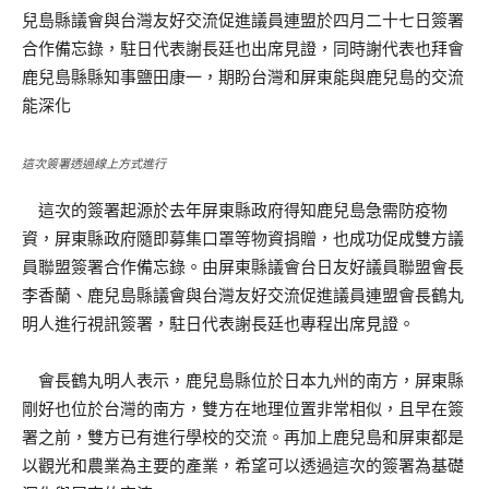
兒島縣議會與台灣友好交流促進議員連盟於四月二十七日簽署
合作備忘錄，駐日代表謝長廷也出席見證，同時謝代表也拜會
鹿兒島縣縣知事鹽田康一，期盼台灣和屏東能與鹿兒島的交流
能深化
這次簽署透過線上方式進行
這次的簽署起源於去年屏東縣政府得知鹿兒島急需防疫物
資，屏東縣政府隨即募集口罩等物資捐贈，也成功促成雙方議
員聯盟簽署合作備忘錄。由屏東縣議會台日友好議員聯盟會長
李香蘭、鹿兒島縣議會與台灣友好交流促進議員連盟會長鶴丸
明人進行視訊簽署，駐日代表謝長廷也專程出席見證。
會長鶴丸明人表示，鹿兒島縣位於日本九州的南方，屏東縣
剛好也位於台灣的南方，雙方在地理位置非常相似，且早在簽
署之前，雙方已有進行學校的交流。再加上鹿兒島和屏東都是
以觀光和農業為主要的產業，希望可以透過這次的簽署為基礎