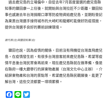
過去鹿兒島的立場偏中，自從去年7月首度當選的鹿兒島縣
知事的鹽田康一上任後，就開始與台灣拉近不少距離，鹽田知
事也感謝去年台灣捐贈口罩等防疫物資給鹿兒島，並期盼登記
為東奧台灣選手接待城市的大崎町和龍鄉町能做好防疫措施，
提供台灣選手良好的賽前訓練環境。
謝代表(左)與鹽田知事(右)
鹽田也說，因為疫情的關係，目前沒有飛機從台灣直飛鹿兒
島。在疫情發生前，有很多台灣旅客前來鹿兒島縣，希望等疫
情平息後台灣民眾會再前來，現在鹿兒島縣就在做準備，像是
在縣府一樓大廳舉行的屏東物產展（台灣文化中心主辦），介
紹屏東物產和台灣的景點等，希望鹿兒島縣民觀展後，能更了
解台灣，這些交流都要一項項累積。
Facebook
Line
Twitter