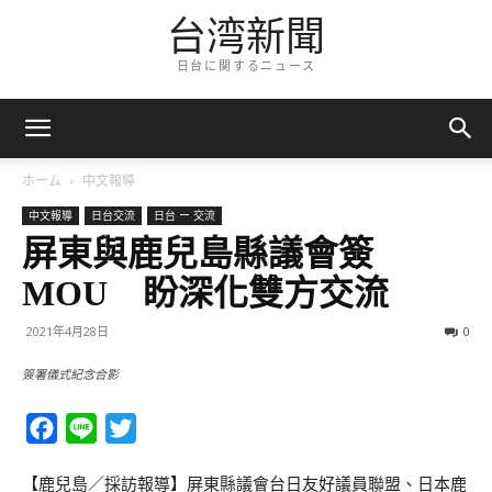
台湾新聞
日台に関するニュース
ホーム
中文報導
中文報導
日台交流
日台 ー 交流
屏東與鹿兒島縣議會簽
MOU 盼深化雙方交流
2021年4月28日
0
簽署儀式紀念合影
Facebook
Line
Twitter
【鹿兒島／採訪報導】屏東縣議會台日友好議員聯盟、日本鹿