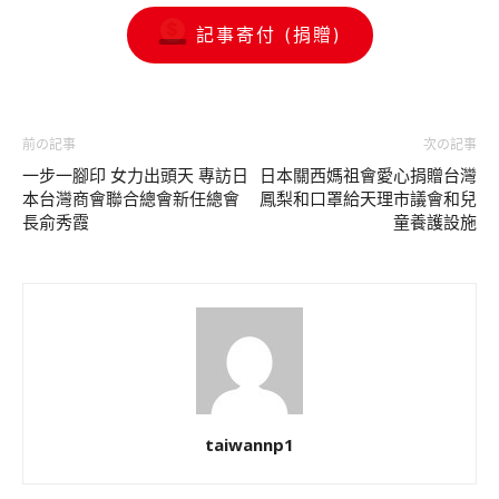
記事寄付 (捐贈)
前の記事
次の記事
一步一腳印 女力出頭天 專訪日
日本關西媽祖會愛心捐贈台灣
本台灣商會聯合總會新任總會
鳳梨和口罩給天理市議會和兒
長俞秀霞
童養護設施
taiwannp1