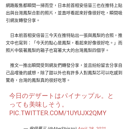
網路販售都瞬間一掃而空，日本前首相安倍晉三也在推特上貼
出與台灣鳳梨合影的照片，並直呼看起來好像很好吃，瞬間吸
引網友轉發分享。
日本前首相安倍晉三今天在推特貼出一張與鳳梨的合照，推
文中也寫到：「今天的點心是鳳梨，看起來好像很好吃。」而
照片中裝著鳳梨的箱子也寫著大大的台灣鳳梨四個字。
推文一推出瞬間受到網友們轉發分享，並且紛紛留言分享自
己品嚐後的感想，除了甜以外也有許多人對鳳梨芯可以吃感到
驚奇，台灣的鳳梨真的很好吃等。
今日のデザートはパイナップル。と
っても美味しそう。
PIC.TWITTER.COM/1UYUJX2QMY
— 安倍晋三 (@AbeShinzo)
April 28, 2021