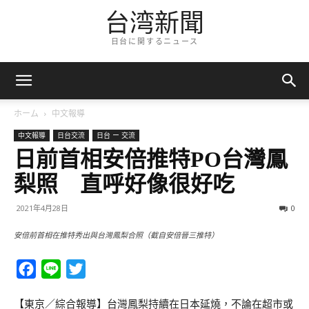
台湾新聞
日台に関するニュース
ホーム
中文報導
中文報導
日台交流
日台 ー 交流
日前首相安倍推特PO台灣鳳
梨照 直呼好像很好吃
2021年4月28日
0
安倍前首相在推特秀出與台灣鳳梨合照（截自安倍晉三推特）
Facebook
Line
Twitter
【東京／綜合報導】台灣鳳梨持續在日本延燒，不論在超市或