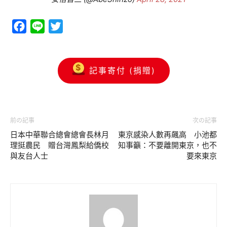
Facebook
Line
Twitter
記事寄付 (捐贈)
前の記事
次の記事
日本中華聯合總會總會長林月
東京感染人數再飆高 小池都
理挺農民 贈台灣鳳梨給僑校
知事籲：不要離開東京，也不
與友台人士
要來東京