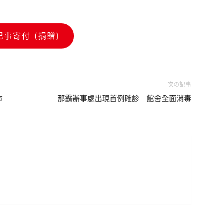
記事寄付 (捐贈)
次の記事
市
那霸辦事處出現首例確診 館舍全面消毒