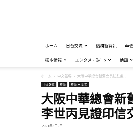
ホーム
日台交流
僑務新資訊
華
熊本情報
エンタメ・ｽﾎﾟｰﾂ
動画
ホーム
中文報導
大阪中華總會新舊會長訪駐處...
中文報導
華僑
華僑 ー 関西
大阪中華總會新
李世丙見證印信
2021年6月2日