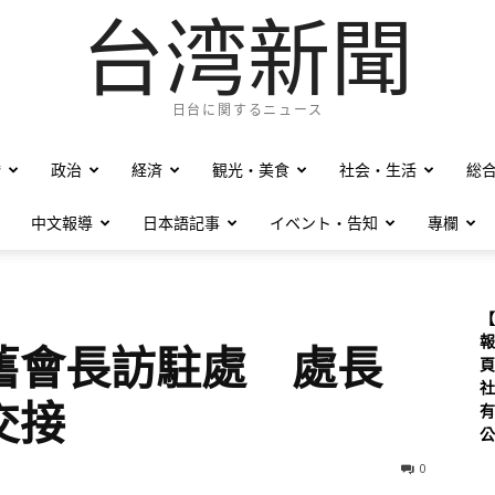
台湾新聞
日台に関するニュース
僑
政治
経済
観光・美食
社会・生活
総
中文報導
日本語記事
イベント・告知
專欄
【
報
舊會長訪駐處 處長
頁
社
交接
有
公
0