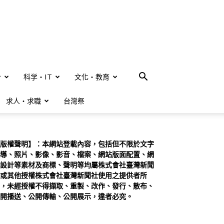
合
科学・IT
文化・教育
求人・求職
台灣祭
版權聲明】：本網站登載內容，包括但不限於文字
導、照片、影像、影音、檔案、網站版面配置、網
設計等素材及商標、聲明等均屬株式會社臺灣新聞
或其他授權株式會社臺灣新聞社使用之提供者所
，未經授權不得擷取、重製、改作、發行、散布、
開播送、公開傳輸、公開展示，違者必究。