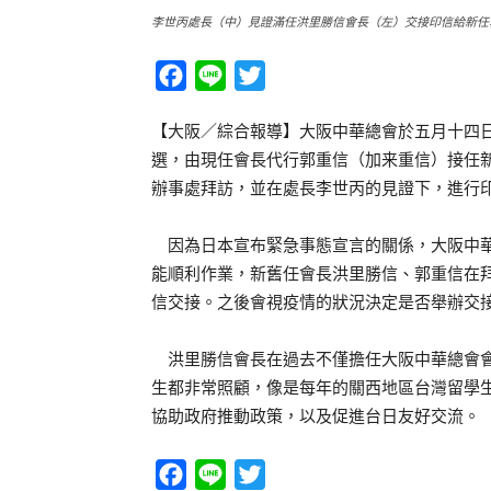
李世丙處長（中）見證滿任洪里勝信會長（左）交接印信給新任
Facebook
Line
Twitter
【大阪／綜合報導】大阪中華總會於五月十四
選，由現任會長代行郭重信（加来重信）接任
辦事處拜訪，並在處長李世丙的見證下，進行
因為日本宣布緊急事態宣言的關係，大阪中華
能順利作業，新舊任會長洪里勝信、郭重信在
信交接。之後會視疫情的狀況決定是否舉辦交
洪里勝信會長在過去不僅擔任大阪中華總會會
生都非常照顧，像是每年的關西地區台灣留學
協助政府推動政策，以及促進台日友好交流。
Facebook
Line
Twitter