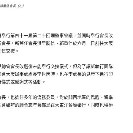
郭重信會長（右）
日舉行第四十一屆第二十回理監事會議，並同時舉行會長改
新會長，新舊任會長洪里勝信、郭重信於六月一日前往大阪
印信交接。
總會會長改選後未能舉行交接儀式，但為了讓新執行團隊
拜會大阪辦事處處長李世丙時，也在李處長的見證下進行印
接儀式或感謝式等活動。
長，也擔任多年的僑務委員，對於關西地區的僑胞、留學
生會舉辦的聯合忘年會都是在大東洋餐廳舉行，同時也積極