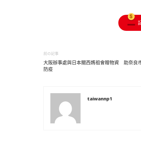
前の記事
大阪辦事處與日本關西媽祖會贈物資 助奈良
防疫
taiwannp1