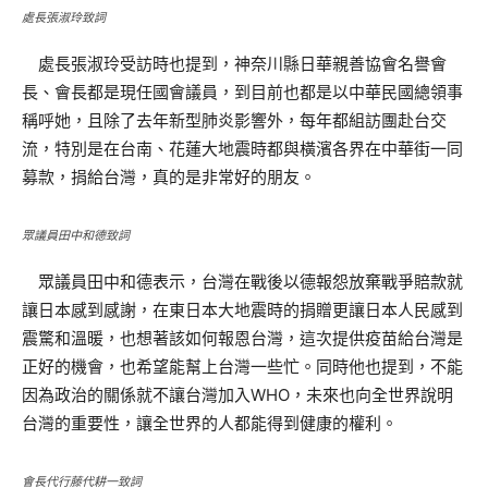
處長張淑玲致詞
處長張淑玲受訪時也提到，神奈川縣日華親善協會名譽會
長、會長都是現任國會議員，到目前也都是以中華民國總領事
稱呼她，且除了去年新型肺炎影響外，每年都組訪團赴台交
流，特別是在台南、花蓮大地震時都與橫濱各界在中華街一同
募款，捐給台灣，真的是非常好的朋友。
眾議員田中和德致詞
眾議員田中和德表示，台灣在戰後以德報怨放棄戰爭賠款就
讓日本感到感謝，在東日本大地震時的捐贈更讓日本人民感到
震驚和溫暖，也想著該如何報恩台灣，這次提供疫苗給台灣是
正好的機會，也希望能幫上台灣一些忙。同時他也提到，不能
因為政治的關係就不讓台灣加入WHO，未來也向全世界說明
台灣的重要性，讓全世界的人都能得到健康的權利。
會長代行藤代耕一致詞