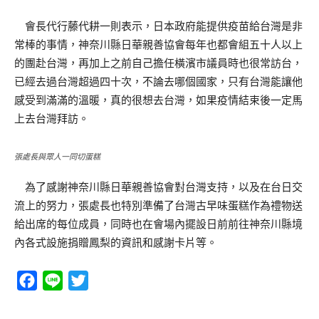
會長代行藤代耕一則表示，日本政府能提供疫苗給台灣是非
常棒的事情，神奈川縣日華親善協會每年也都會組五十人以上
的團赴台灣，再加上之前自己擔任橫濱市議員時也很常訪台，
已經去過台灣超過四十次，不論去哪個國家，只有台灣能讓他
感受到滿滿的溫暖，真的很想去台灣，如果疫情結束後一定馬
上去台灣拜訪。
張處長與眾人一同切蛋糕
為了感謝神奈川縣日華親善協會對台灣支持，以及在台日交
流上的努力，張處長也特別準備了台灣古早味蛋糕作為禮物送
給出席的每位成員，同時也在會場內擺設日前前往神奈川縣境
內各式設施捐贈鳳梨的資訊和感謝卡片等。
Facebook
Line
Twitter