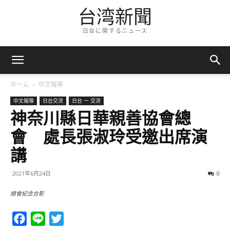
台湾新聞
日台に関するニュース
ホーム
中文報導
中文報導
日台交流
日台 ー 交流
神奈川縣日華親善協會總
會 處長張淑玲受邀出席演
講
2021年6月24日
0
總會紀念合影
Facebook
Line
Twitter