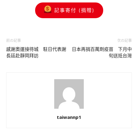
記事寄付 (捐贈)
前の記事
次の記事
感謝奧運接待城 駐日代表謝
日本再捐百萬劑疫苗 下月中
長廷赴靜岡拜訪
旬送抵台灣
taiwannp1