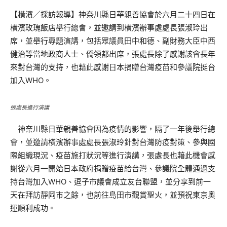
【橫濱／採訪報導】神奈川縣日華親善協會於六月二十四日在
橫濱玫瑰飯店舉行總會，並邀請到橫濱辦事處處長張淑玲出
席，並舉行專題演講，包括眾議員田中和德、副財務大臣中西
健治等當地政商人士、僑領都出席，張處長除了感謝該會長年
來對台灣的支持，也藉此感謝日本捐贈台灣疫苗和參議院挺台
加入WHO。
張處長進行演講
神奈川縣日華親善協會因為疫情的影響，隔了一年後舉行總
會，並邀請橫濱辦事處處長張淑玲針對台灣防疫對策、參與國
際組織現況、疫苗施打狀況等進行演講，張處長也藉此機會感
謝從六月一開始日本政府捐贈疫苗給台灣、參議院全體通過支
持台灣加入WHO、逗子市議會成立友台聯盟，並分享到前一
天在拜訪靜岡市之餘，也前往島田市觀賞聖火，並預祝東京奧
運順利成功。