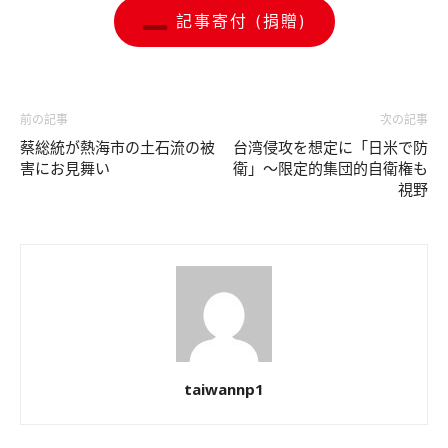
記事寄付 (捐贈)
前の記事
次の記事
蔡総統が熱海市の土石流の被
台湾侵攻を想定に「日米で防
害にお見舞い
衛」～限定的集団的自衛権も
視野
taiwannp1