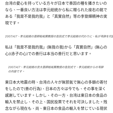
台湾の愛心を持っている方々が日本で善因の種を播きたいの
なら、一番良い方法は李元総統から私に贈られた座右の銘で
ある「我是不是我的我」と「真實自然」等の李登輝精神の実
現です。
2007/4/7、李元総統の恩師柏祐賢教授の告別式で李元総統の代わりに、私が弔辞を
私は「我是不是我的我」(無我の我)から「真實自然」(無心の
心)(赤子の心)での善行は本当の善行だと思います。
2007/4/7、李元総統の京大恩師柏祐賢教授の告別式で、李元総統からの弔辞
の内容です。
東日本大地震の時、台湾の人々が無邪氣で無心の多額の寄付
をしたので(善の行為)、日本の方々は今でも、その事を深く
感謝しています。しかし、その一方、台湾は東日本の食品の
輸入を禁止し、その上、国民投票でそれを可決しました。残
念ながら現在も、尚、東日本の食品の輸入を禁じている現状