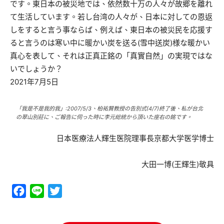
です。東日本の被災地では、依然数十万の人々が故郷を離れ
て生活しています。若し台湾の人々が、日本に対しての恩返
しをすると言う事ならば、例えば、東日本の被災民を応援す
ると言うのは寒い中に暖かい炭を送る(雪中送炭)様な暖かい
真心を表して、それは正真正銘の「真實自然」の実現ではな
いでしょうか？
2021年7月5日
「我是不是我的我」:2007/5/3、柏祐賢教授の告別式(4/7)終了後、私が台北
の翠山別莊に、ご報告に伺った時に李元総統から頂いた座右の銘です。
日本医療法人輝生医院理事長京都大学医学博士
大田一博(王輝生)敬具
Facebook
Line
Twitter