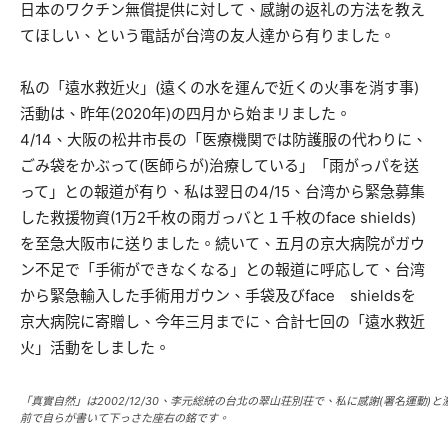
日本のワクチン無償提供に対して、感謝の返礼の方法を教え
てほしい、という電話が台湾の友人達から有りました。
私の「遠水救近火」(遠くの水を運んで近くの火事を消す事)
活動は、昨年(2020年)の四月から始まリました。
4/14、大阪の松井市長の「医療機関では防護服の代わりに、
ごみ袋をかぶって(医師らが)治療している」「雨がっパを送
って」との報道が有り、私は翌日の4/15、台湾から緊急募集
した救援物資(1万2千枚の雨ガっバと１千枚のface shields)
を至急大阪市に送りました。続いて、五月の京大病院がガウ
ン不足で「手術ができなくなる」との報道に呼応して、台湾
から緊急輸入した手術用ガウン、手袋及びface shieldsを
京大病院に寄贈し、今年三月までに、合計七回の「遠水救近
火」活動をしました。
「真實自然」は2002/12/30、李元総統の台北の翠山荘別荘で、私に感謝(署名運動)
前で自らが書いて下っさた座右の銘です。