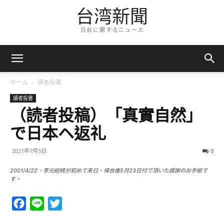
台湾新聞
日台に関するニュース
ホーム
讀者投書
讀者投書
（読者投稿）「真實自然」
で日本ヘ返礼
2021年7月5日
0
2001/4/22、李元総統が初めて来日、帰台後5月23日付で頂いた感謝のお手紙で
す。
Facebook
Line
Twitter