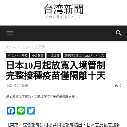
台湾新聞
日台に関するニュース
ホーム
イベント・告知
イベント・告知
中文報導
社会事件
新型冠狀肺炎／コロナウイルス
日本10月起放寬入境管制
完整接種疫苗僅隔離十天
2021年9月28日
0
日本放寬入境管制，完整接種疫苗後只須隔離十天
Facebook
Line
Twitter
【東京／綜合報導】根據共同社報導指出，日本官房長官加藤