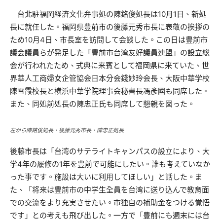
台北駐福岡経済文化弁事処の陳銘俊処長は10月1日、新処
長に就任した。福岡県豊前市の後藤元秀市長に表敬の挨拶の
ため10月4日、市長室を訪問して会談した。この日は豊前市
議会議員らが発足した「豊前市台湾友好議員連盟」の設立総
会が行われたため、式典に来賓として福岡県に来ていた、世
界華人工商婦女企管協会日本分会錢妙玲会長、大阪中華学校
陳雪霞校長と横浜中華学院理事会秘書長馮彥國も同席した。
また、同処前処長の陳忠正氏も同席して懇親を図った。
左から陳銘俊処長、後藤元秀市長、陳忠正処長
後藤市長は「台湾のサテライトキャンパスの設立により、大
学4年の履修の1年を豊前で可能にしたい。誰も考えていなか
った事です。施設は大いに利用してほしい」と話した。ま
た、「将来は豊前市の中学生全員を台湾に送り込んで教育面
での交流をより充実させたい。市独自の補助金をつける覚悟
です」との考えも飛び出した。一方で「豊前にも週末には台