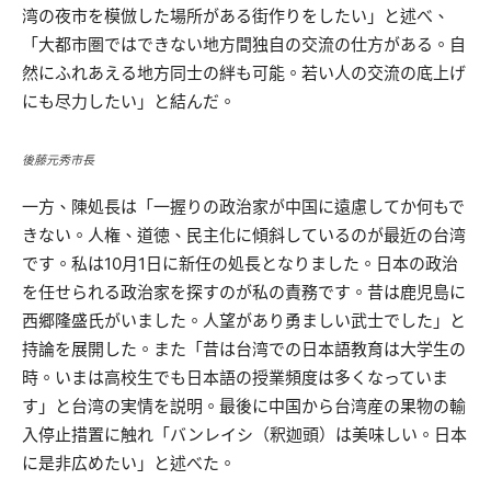
湾の夜市を模倣した場所がある街作りをしたい」と述べ、
「大都市圏ではできない地方間独自の交流の仕方がある。自
然にふれあえる地方同士の絆も可能。若い人の交流の底上げ
にも尽力したい」と結んだ。
後藤元秀市長
一方、陳処長は「一握りの政治家が中国に遠慮してか何もで
きない。人権、道徳、民主化に傾斜しているのが最近の台湾
です。私は10月1日に新任の処長となりました。日本の政治
を任せられる政治家を探すのが私の責務です。昔は鹿児島に
西郷隆盛氏がいました。人望があり勇ましい武士でした」と
持論を展開した。また「昔は台湾での日本語教育は大学生の
時。いまは高校生でも日本語の授業頻度は多くなっていま
す」と台湾の実情を説明。最後に中国から台湾産の果物の輸
入停止措置に触れ「バンレイシ（釈迦頭）は美味しい。日本
に是非広めたい」と述べた。