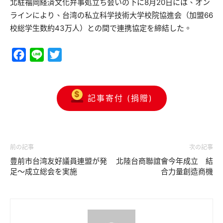
北駐福岡経済文化弁事処立ち会いの下に8月20日には、オン
ラインにより、台湾の私立科学技術大学校院協進会（加盟66
校総学生数約43万人）との間で連携協定を締結した。
Facebook
Line
Twitter
記事寄付 (捐贈)
前の記事
次の記事
豊前市台湾友好議員連盟が発
北陸台商聯誼會今年成立 結
足～成立総会を実施
合力量創造商機