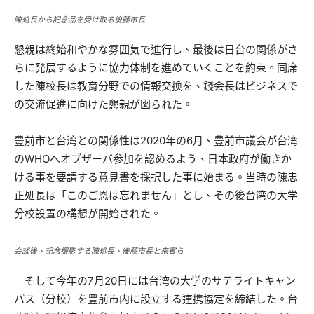
陳処長から記念品を受け取る後藤市長
懇親は終始和やかな雰囲気で進行し、最後は日台の関係がさ
らに発展するように協力体制を進めていくことを約束。同席
した陳校長は教育分野での情報交換を、錢会長はビジネスで
の交流促進に向けた懇親が図られた。
豊前市と台湾との関係性は2020年の6月、豊前市議会が台湾
のWHOへオブザーバ参加を認めるよう、日本政府が働きか
ける事を要請する意見書を採択した事に始まる。当時の陳忠
正処長は「このご恩は忘れません」とし、その後台湾の大学
分校設置の構想が開始された。
会談後、記念撮影する陳処長、後藤市長と来賓ら
そして今年の7月20日には台湾の大学のサテライトキャン
パス（分校）を豊前市内に設立する連携協定を締結した。台