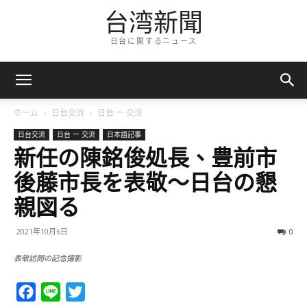
台湾新聞
日台に関するニュース
ホーム
日台交流
日台 ー 交流
日台交流
日台 ー 交流
日本語記事
新任の陳銘俊処長、豊前市
後藤市長を表敬～日台の懇
親図る
2021年10月6日
0
表敬訪問の記念撮影
Facebook
Line
Twitter