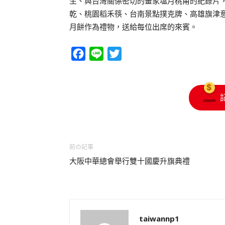
生、與台灣關係密切的畫家塩月桃甫的紀錄片
乾、桃園稻禾筷、台南景點撲克牌、高雄旗津
月餅作為禮物，送給每位出席的來賓。
Facebook
Line
Twitter
前の記事
大阪中華總會舉行雙十國慶升旗典禮
taiwannp1