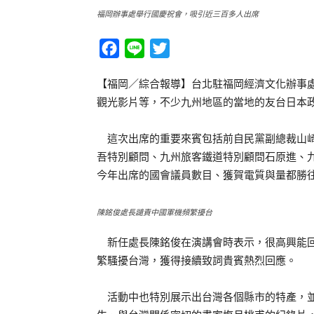
福岡辦事處舉行國慶祝會，吸引近三百多人出席
Facebook
Line
Twitter
【福岡／綜合報導】台北駐福岡經濟文化辦事
觀光影片等，不少九州地區的當地的友台日本
這次出席的重要來賓包括前自民黨副總裁山崎
吾特別顧問、九州旅客鐵道特別顧問石原進、
今年出席的國會議員數目、獲賀電質與量都勝
陳銘俊處長譴責中國軍機頻繁擾台
新任處長陳銘俊在演講會時表示，很高興能回
繁騷擾台灣，獲得接續致詞貴賓熱烈回應。
活動中也特別展示出台灣各個縣市的特產，並