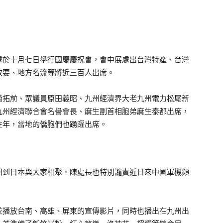
處於十月七日舉行國慶慶祝會，會中展處出台灣特產、台灣
政要、地方名流等將近三百人出席。
拓前、眾議員原田義昭、九州經濟界大老九州電力松尾新
九州經濟聯合會名譽會長、麻生副首相胞弟麻生泰都出席，
往年，當地的僑胞們也踴躍出席。
到日本與大家相聚。陳處長也特別譴責近日來中國軍機頻
播放台南、高雄、屏東的宣傳影片，同時也播出在九州出