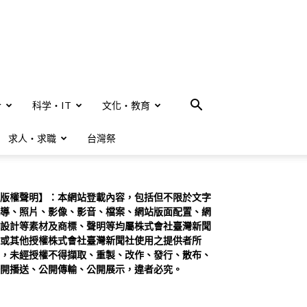
合
科学・IT
文化・教育
求人・求職
台灣祭
版權聲明】：本網站登載內容，包括但不限於文字
導、照片、影像、影音、檔案、網站版面配置、網
設計等素材及商標、聲明等均屬株式會社臺灣新聞
或其他授權株式會社臺灣新聞社使用之提供者所
，未經授權不得擷取、重製、改作、發行、散布、
開播送、公開傳輸、公開展示，違者必究。