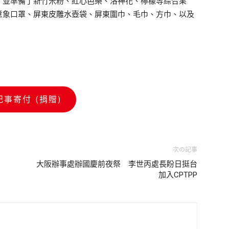
，並準備了新竹米粉、紅心芭樂、洛神花、檸檬等綜合果
意象口罩、屏東皮雕水壺袋、屏東圍巾、毛巾、方巾、以及
記事寄付 (捐贈)
次の記事
大阪辦事處辦國慶前夜祭 李世丙處長盼日挺台
加入CPTPP