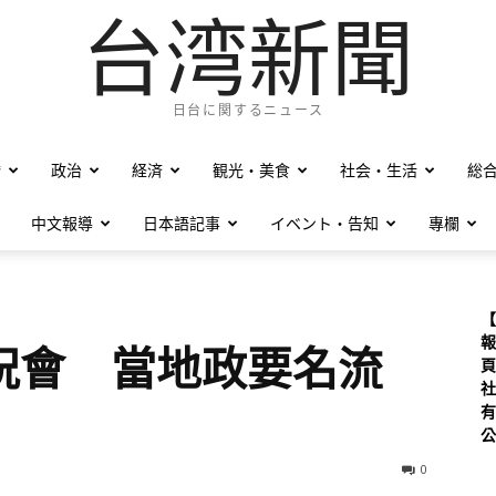
台湾新聞
日台に関するニュース
僑
政治
経済
観光・美食
社会・生活
総
中文報導
日本語記事
イベント・告知
專欄
【
報
祝會 當地政要名流
頁
社
有
公
0