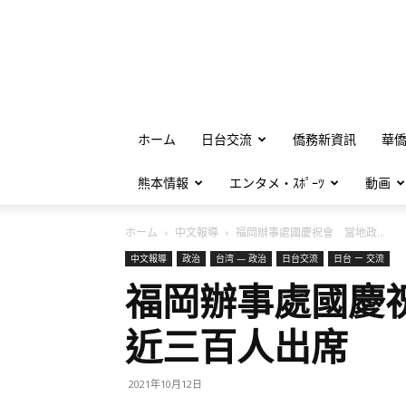
ホーム
日台交流
僑務新資訊
華
熊本情報
エンタメ・ｽﾎﾟｰﾂ
動画
ホーム
中文報導
福岡辦事處國慶祝會 當地政...
中文報導
政治
台湾 — 政治
日台交流
日台 ー 交流
福岡辦事處國慶
近三百人出席
2021年10月12日