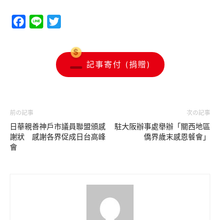
Facebook
Line
Twitter
記事寄付 (捐贈)
前の記事
次の記事
日華親善神戶市議員聯盟頒感
駐大阪辦事處舉辦「關西地區
謝狀 感謝各界促成日台高峰
僑界歲末感恩餐會」
會