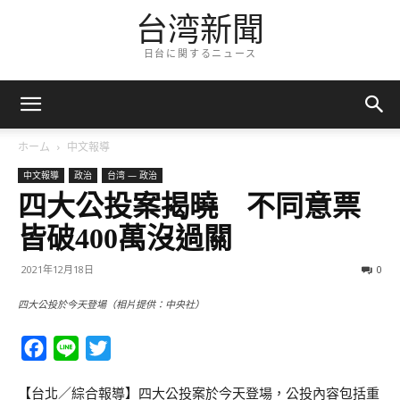
台湾新聞
日台に関するニュース
ホーム
中文報導
中文報導
政治
台湾 — 政治
四大公投案揭曉 不同意票
皆破400萬沒過關
2021年12月18日
0
四大公投於今天登場（相片提供：中央社）
Facebook
Line
Twitter
【台北／綜合報導】四大公投案於今天登場，公投內容包括重