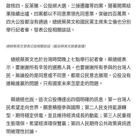
啟核四、反萊豬、公投綁大選、三接遷離等四案，隨著開票結
果陸續出爐，四案都以不同意票領先同意票，突破四百萬票，
四大公投都沒有通過，總統蔡英文和國民黨主席朱立倫也分別
舉行記者會，發表公投相關談話。
總統蔡英文發表公投相關談話（截自蔡英文臉書直播）
總統蔡英文也於台灣時間晚上七點舉行記者會，蔡總統表
示，要謝謝所有辛苦的選務人員，也要謝謝所有參與的台灣人
民，無論投的是同意或不同意，都是公民意志展現，公投沒有
誰輸誰贏的問題，只有國家未來怎麼走的問題。
蔡總統也說，這次公投傳達出四個明確的訊息，第一台灣人
民希望走向世界，願意積極參與國際；第二人民支持能源轉
型，期待穩定供電，並且維持經濟成長的動能；第三人民重視
生態環保，希望經濟環保雙贏；第四人民期待公共政策資訊透
明被理性討論。