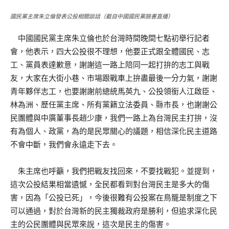
國民黨主席朱立倫發表公投相關談話（截自中國國民黨臉書直播）
中國國民黨主席朱立倫也於台灣時間晚間七點初舉行記者
會，他表示，四大公投很不理想，他要正式跟全體國民、志
工、黨員表達歉意，謝謝這一路上陪同一起打拚的志工與戰
友，大家在大街小巷、市場跟戰車上拚盡最後一分力氣，謝謝
青年夥伴志工，也要謝謝前總統馬英九、公投領銜人江啟臣、
林為洲、歷任黨主席、所有黨籍立法委員、縣市長，也謝謝公
民團體與中廣董事長趙少康，我們一路上為台灣民主打拚，沒
有為個人、政黨，為的是民眾關心的議題，相信深化民主道路
不會中斷，我們會永遠走下去。
朱主席也呼籲，我們把戰友找回來，不要找戰犯。並提到，
這次公投結果相當遺憾，全民都看到對台灣民主是多大的傷
害，因為「公投已死」，今後很難有公投案在鳥籠是制度之下
可以通過，對於台灣新的民主獨裁政府是勝利，但追求深化民
主的公民團體與民眾來說，這次是民主的傷害。