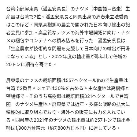
台湾南部屏東県（潘孟安県長）のナツメ（中国語＝蜜棗）生
産量は台湾で2位。潘孟安県長と同県出身の周春米立法委員
はこのほど、同県高樹郷の農会で開かれた日本向け輸出の記
者会見に参加。高品質なナツメの海外市場開拓に向け、ナツ
メの梱包やコンテナへの積み込みを行った。潘孟安県長は
「生産農家が技術的な問題を克服して日本向けの輸出が円滑
になっている」とし、2022年度の輸出量が昨年比で倍増の
20トンに期待を寄せた。
屏東県のナツメの栽培面積は557ヘクタール(ha)で生産量は
台湾で2番目。シェアは30％を占める。主な産地は高樹郷と
鹽埔郷で、そのうち高樹郷は栽培面積321ヘクタールで台湾
随一のナツメ生産地。屏東県では近年、多様な販路の拡大に
積極的に取り組んでおり、海外への販売にも力を入れてい
る。同県産の2021年のナツメの輸出量は約257トンで輸出金
額は1,900万台湾元（約7,800万日本円）に達している。