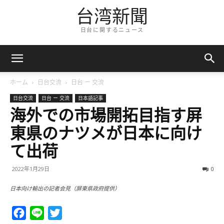
台湾新聞
日台に関するニュース
ホーム
日台交流
日台 ー 交流
日台交流
日台 ー 交流
日本語記事
海外での市場開拓目指す屏
東県のナツメが日本に向け
て出荷
2022年1月29日
0
日本向け輸出の記者会見（屏東県政府提供）
Facebook
Line
Twitter