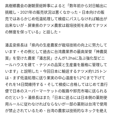
高樹郷農会の謝朝景総幹事によると「数年前から対日輸出に
挑戦し、2021年の販売状況は悪くなかった。日本向けの販
売ではあらかじめ低温処理して検疫にパスしなければ輸出が
出来ないが、屏東県のナツメ農家は栽培技術を高めてナツメ
の鮮度を保っている」と話した。
潘孟安県長は「県内の生産農家が栽培技術の向上に努力して
います。その例として過去に台湾農業界の最高栄誉「神農奨
賞」を受けた農家「潘志民」さんが1.2haに及ぶ強化型ビニ
ールハウスを建て、ナツメの品質と生産量を厳格に管理して
います」と説明した。今回日本に輸送するナツメ約1.25トン
は、まず低温処理に送り果実の中心温度を1.2℃まで下げて
それを14日間維持する。そして検疫に合格してはじめて直行
便で日本のスーパーマーケットの販路や卸売市場に送られる
のだという。潘県長はまた「日本に送るには日本側の薬剤使
用ルールに従わなければならないが一部の薬剤は台湾で使用
が禁止されているため、台湾の農家は技術的なネックを絶え