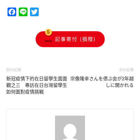
Facebook
Line
Twitter
記事寄付 (捐贈)
前の記事
次の記事
新冠疫情下的在日留學生面面
宗像隆幸さんを偲ぶ会が2年越
觀之三 專訪在日台灣留學生
しに開かれる
如何面對疫情挑戰