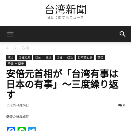
台湾新聞
日台に関するニュース
ホーム
政治
政治
日台交流
日台 ー 交流
日台 ー 政治
日本語記事
華僑
華僑 ー 関東
安倍元首相が「台湾有事は
日本の有事」～三度繰り返
す
2022年4月26日
0
華僑の記念撮影