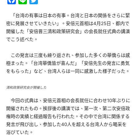
Facebook
Line
Twitter
「台湾の有事は日本の有事。台湾と日本の関係をさらに緊
密に発展させていきたい」。安倍元首相は4月25日、都内で
開催した「安倍晋三清和政策研究会」の会長就任式典の講演
でこう述べた。
この発言は三度も繰り返され、参加した多くの華僑らは感
極まった。「台湾華僑皆が喜んだ」「安倍先生の発言に勇気
をもらった」など、台湾人らは一同に感激した様子だった。
清和政策研究会が開催した
今回の式典は、安倍元首相の会長就任に合わせ10年ぶりに
開催されたもの。挨拶後の講演では、第一次、第二次安倍政
権時の実績と経過報告も行われた。その中で台湾に関係する
発言が飛び出し、参加した40人を超える台湾人から喝采を
浴びていた。