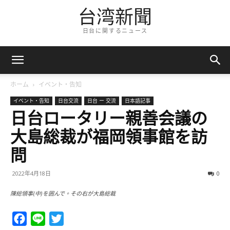
台湾新聞
日台に関するニュース
ホーム
イベント・告知
イベント・告知
日台交流
日台 ー 交流
日本語記事
日台ロータリー親善会議の
大島総裁が福岡領事館を訪
問
2022年4月18日
0
陳総領事(中)を囲んで。その右が大島総裁
Facebook
Line
Twitter