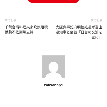
前の記事
次の記事
千葉台灣料理來來吹熄燈號
大阪弁事処向明徳処長が富山
僑胞不捨到場支持
県知事と会談「日台の交流を
密に」
taiwannp1