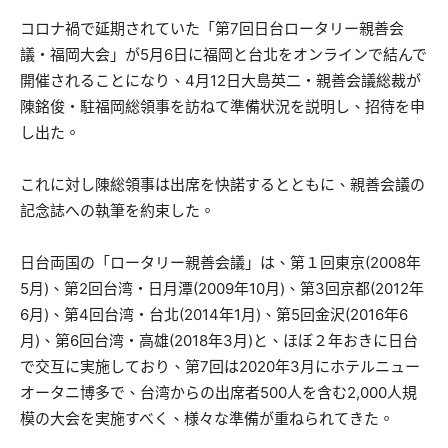
コロナ禍で延期されていた「第7回日台ロータリー親善会
議・福岡大会」が5月6日に福岡と台北をオンラインで結んで
開催されることになり、4月12日大島英二・親善会議総裁が
陳銘俊・駐福岡総領事を訪ねて準備状況を説明し、招待を申
し出た。
これに対し陳総領事は出席を快諾するとともに、親善会議の
記念誌への執筆を約束した。
日台両国の「ロータリー親善会議」は、第１回東京(2008年
5月)、第2回台湾・日月潭(2009年10月)、第3回京都(2012年
6月)、第4回台湾・台北(2014年1月)、第5回金沢(2016年6
月)、第6回台湾・高雄(2018年3月)と、ほぼ２年おきに日台
で交互に実施しており、第7回は2020年3月にホテルニュー
オータニ博多で、台湾からの出席者500人を含む2,000人規
模の大会を実施すべく、様々な準備が重ねられてきた。