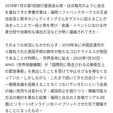
2018年7月の第1回実行委員会以来、ほぼ毎月のように会合
を重ねてきた準備作業は、福岡ソフトバンクホークスの王貞
治会長と歌手のジュディオングさんをゲストに迎えることが
決まったことで一段と熱を帯び、会議・イベントにおける作
業分担や効果的な演出方法などが熱く議論されてきた。
そのような状況にもかかわらず、2019年末に中国武漢市か
ら報告された原因不明の肺炎が新たなコロナウイルスが原因
であることが判明し、世界各地に拡大、2020年1月30日、
WHO（世界保健機関）が「国際的に懸念される公衆衛生上
の緊急事態」を発出したことを受けて中止せざるを得なくな
っていた。しかしながら、これまで続いてきた日台ロータリ
ー親善会議を途絶えることなくつないでいきたいという会員
の強い気持ちは変わらず、感染防止を図りつつ、開催可能な
方法の検討を重ねた結果、福岡と台北の２会場でリアル(対
面)とリモート(オンライン)をハイブリッドさせた形で開催す
ることになったもの。