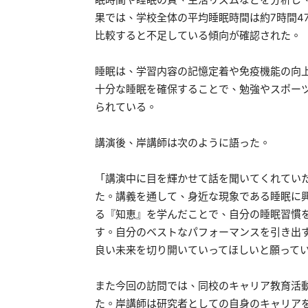
果では、学校全体の平均睡眠時間は約7時間4
比較すると不足している傾向が確認された。
睡眠は、学習内容の記憶定着や免疫機能の向
十分な睡眠を確保することで、勉強やスポー
られている。
講演後、岸講師は次のように語った。
「講演中に目を輝かせて話を聞いてくれてい
た。講義を通して、身近な現象である睡眠に
る『知恵』を学んだことで、自分の睡眠習慣
す。自分のベストなパフォーマンスを引き出
良い未来を切り開いていってほしいと願って
また今回の訪問では、同校のキャリア教育活
た。岸講師は研究者としての自身のキャリア