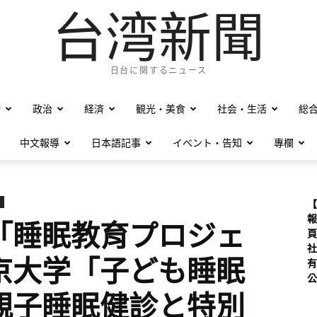
台湾新聞
日台に関するニュース
僑
政治
経済
観光・美食
社会・生活
総
中文報導
日本語記事
イベント・告知
專欄
【
報
「睡眠教育プロジェ
頁
社
京大学「子ども睡眠
有
公
親子睡眠健診と特別