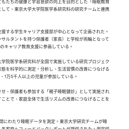
どもたちの健康と学習意欲の向上を目的とした「睡眠教育
として、東京大学大学院医学系研究科の研究チームと連携
支援する学生キャリア支援部が中心となって企画された。
ンサルタントを持つ保護者（家長）と学校が両輪となって
校のキャリア教育支援に参画している。
大学院医学系研究科が全国で実施している研究プロジェク
状態を科学的に測定・分析し、生活習慣の改善につなげる
校、1万5千人以上の児童が参加している。
させ、保護者も参加する「親子睡眠健診」として実施され
すことで、家庭全体で生活リズムの改善につなげることを
週間にわたり睡眠データを測定。東京大学研究チームが睡
、各家庭へフィードバックレポートが提供された。測定結