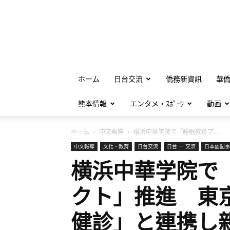
ホーム
日台交流
僑務新資訊
華
熊本情報
エンタメ・ｽﾎﾟｰﾂ
動画
ホーム
中文報導
横浜中華学院で「睡眠教育プ...
中文報導
文化・教育
日台交流
日台 ー 交流
日本語記事
横浜中華学院で
クト」推進 東
健診」と連携し