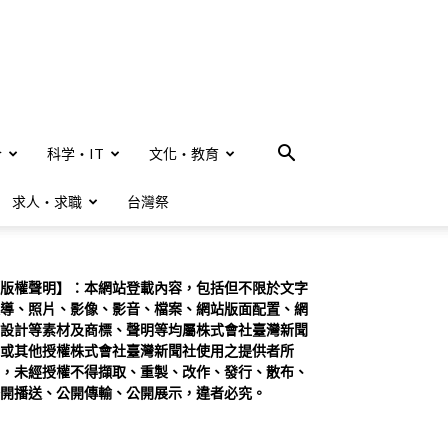
合
科学・IT
文化・教育
求人・求職
台灣祭
版權聲明】：本網站登載內容，包括但不限於文字
導、照片、影像、影音、檔案、網站版面配置、網
設計等素材及商標、聲明等均屬株式會社臺灣新聞
或其他授權株式會社臺灣新聞社使用之提供者所
，未經授權不得擷取、重製、改作、發行、散布、
開播送、公開傳輸、公開展示，違者必究。