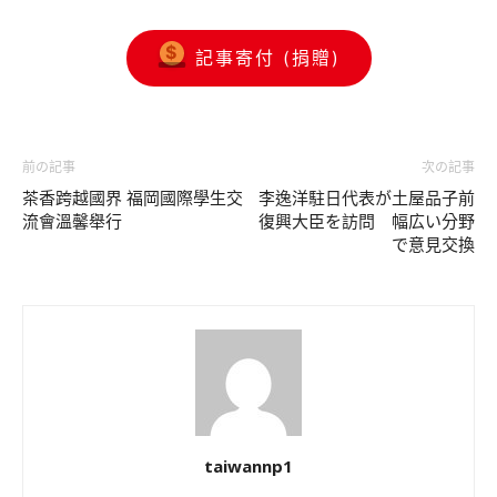
記事寄付 (捐贈)
前の記事
次の記事
茶香跨越國界 福岡國際學生交
李逸洋駐日代表が土屋品子前
流會溫馨舉行
復興大臣を訪問 幅広い分野
で意見交換
taiwannp1