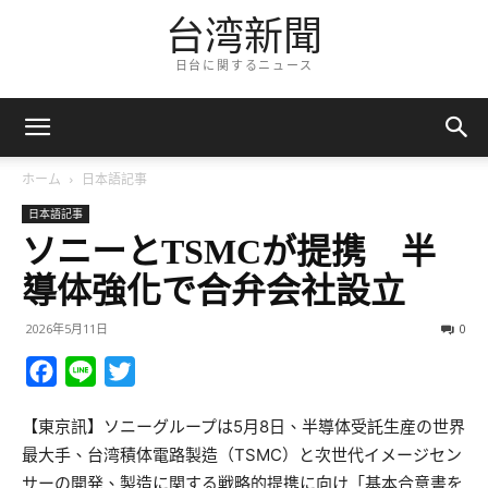
台湾新聞
日台に関するニュース
ホーム
日本語記事
日本語記事
ソニーとTSMCが提携 半
導体強化で合弁会社設立
2026年5月11日
0
Facebook
Line
Twitter
【東京訊】ソニーグループは5月8日、半導体受託生産の世界
最大手、台湾積体電路製造（TSMC）と次世代イメージセン
サーの開発、製造に関する戦略的提携に向け「基本合意書を