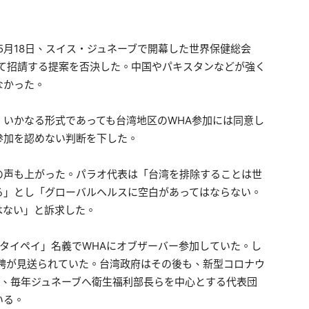
5月18日、スイス・ジュネーブで開幕した世界保健総会
して招請する提案を否決した。中国やパキスタンなどが強く
なかった。
いかなる形式であっても台湾地区のWHA参加には同意し
参加を認めない判断を下した。
の声も上がった。パラオ代表は「台湾を排除することは世
る」とし「グローバルヘルスに空白があってはならない。
はない」と訴求した。
ーズタイペイ」名義でWHAにオブザーバー参加していた。し
招聘が見送られていた。台湾政府はその後も、新型コロナウ
除き、毎年ジュネーブへ衛生福利部長らを中心とする代表団
いる。