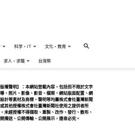
合
科学・IT
文化・教育
求人・求職
台灣祭
版權聲明】：本網站登載內容，包括但不限於文字
導、照片、影像、影音、檔案、網站版面配置、網
設計等素材及商標、聲明等均屬株式會社臺灣新聞
或其他授權株式會社臺灣新聞社使用之提供者所
，未經授權不得擷取、重製、改作、發行、散布、
開播送、公開傳輸、公開展示，違者必究。