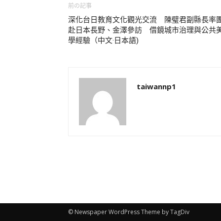
前の記事
深化台日教育文化觀光交流 陳璧君副縣長率
赴日本長野、金澤參訪 借鏡城市治理與公共
學經驗（中文·日本語)
taiwannp1
© Newspaper WordPress Theme by TagDiv