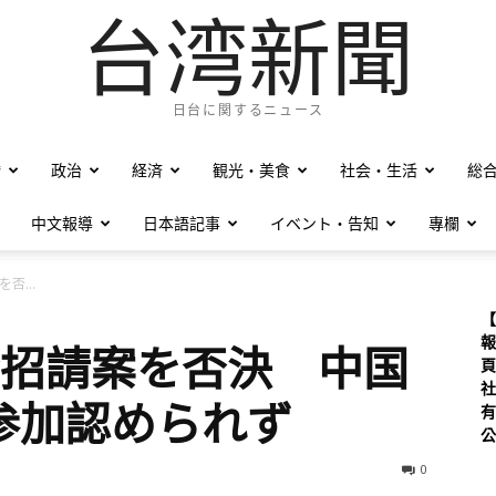
台湾新聞
日台に関するニュース
僑
政治
経済
観光・美食
社会・生活
総
中文報導
日本語記事
イベント・告知
專欄
否...
【
報
湾招請案を否決 中国
頁
社
参加認められず
有
公
0