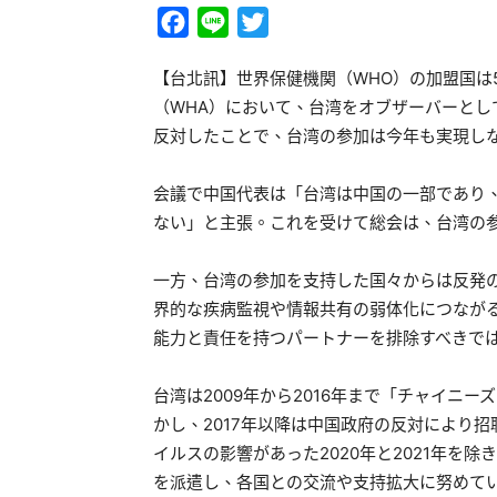
Facebook
Line
Twitter
【台北訊】世界保健機関（WHO）の加盟国は
（WHA）において、台湾をオブザーバーと
反対したことで、台湾の参加は今年も実現し
会議で中国代表は「台湾は中国の一部であり、
ない」と主張。これを受けて総会は、台湾の
一方、台湾の参加を支持した国々からは反発
界的な疾病監視や情報共有の弱体化につなが
能力と責任を持つパートナーを排除すべきで
台湾は2009年から2016年まで「チャイニ
かし、2017年以降は中国政府の反対により
イルスの影響があった2020年と2021年を
を派遣し、各国との交流や支持拡大に努めて