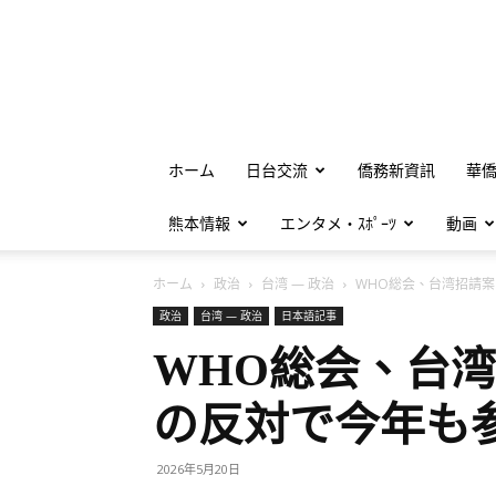
ホーム
日台交流
僑務新資訊
華
熊本情報
エンタメ・ｽﾎﾟｰﾂ
動画
ホーム
政治
台湾 — 政治
WHO総会、台湾招請案を
政治
台湾 — 政治
日本語記事
WHO総会、台
の反対で今年も
2026年5月20日