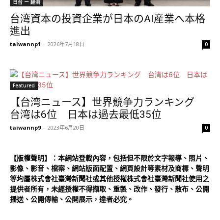
日台 ー 経済
台湾資本の投資企業が日本のAI産業へ本格
進出
taiwannp1
-
2026年7月18日
0
Featured
【台湾ニュース】世界競争力ランキング
台湾は6位 日本は過去最低35位
taiwannp9
-
2023年6月20日
0
【版權聲明】：本網站登載內容，包括但不限於文字報導、照片、
影像、影音、檔案、網站版面配置、網頁設計等素材及商標、聲明
等均屬株式會社臺灣新聞社或其他授權株式會社臺灣新聞社使用之
提供者所有，未經授權不得擷取、重製、改作、發行、散布、公開
播送、公開傳輸、公開展示，違者必究。