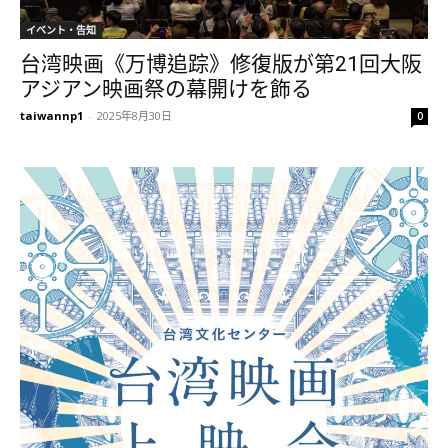
イベント・告知
台湾映画《万博追踪》修復版が第21回大阪
アジアン映画祭の幕開けを飾る
taiwannp1
-
2025年8月30日
0