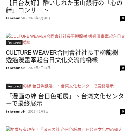
【日台友好】酔いしれた玉山銀行の「心の
絆」コンサート
taiwannp9
-
2023年6月20日
0
Featured
CULTURE WEAVER合同會社社長平柳龍樹
透過漫畫牽起台日文化交流的橋樑
taiwannp9
-
2023年5月23日
0
Featured
「漫画の絆 台日色紙展」、台湾文化センタ
ーで最終展示
taiwannp9
-
2023年5月8日
0