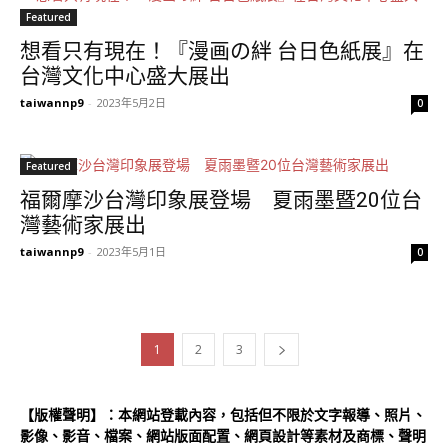
Featured
想看只有現在！『漫画の絆 台日色紙展』在
台灣文化中心盛大展出
taiwannp9
-
2023年5月2日
0
Featured
福爾摩沙台灣印象展登場 夏雨墨暨20位台
灣藝術家展出
taiwannp9
-
2023年5月1日
0
1
2
3
【版權聲明】：本網站登載內容，包括但不限於文字報導、照片、
影像、影音、檔案、網站版面配置、網頁設計等素材及商標、聲明