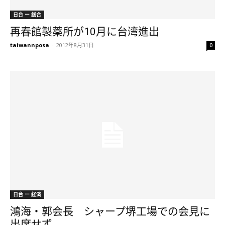
日台 ー 総合
再春館製薬所が10月に台湾進出
taiwannposa
-
2012年8月31日
0
日台 ー 経済
鴻海・郭会長 シャープ堺工場での会見に
出席せず