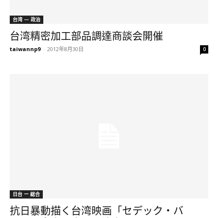
台湾 — 政治
台湾精密加工部品調達商談会開催
taiwannp9
-
2012年8月30日
0
日台 ー 総合
抗日暴動描く台湾映画「セデック・バ