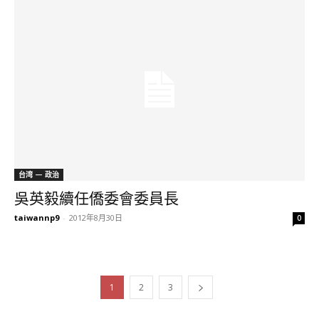
台湾 — 政治
吳英毅續任僑委會委員長
taiwannp9
-
2012年8月30日
0
1
2
3