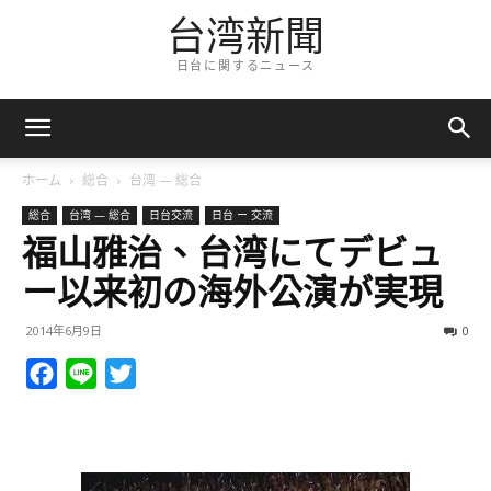
台湾新聞
日台に関するニュース
ホーム
総合
台湾 — 総合
総合
台湾 — 総合
日台交流
日台 ー 交流
福山雅治、台湾にてデビュ
ー以来初の海外公演が実現
2014年6月9日
0
Facebook
Line
Twitter