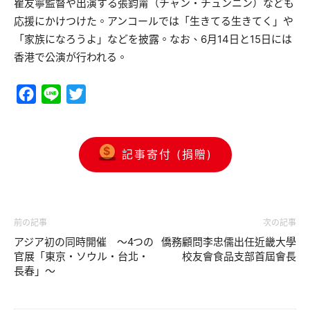
瞿友寧監督や出演する張鈞甯（チャン・チュンニン）なども
応援にかけつけた。アンコールでは「生きてる生きてく」や
「家族になろうよ」などを披露。なお、6月14日と15日には
香港で公演が行われる。
Facebook
Line
Twitter
記事寄付 (捐贈)
前の記事
次の記事
アジア初の同時開催 ～4つの
僑務顧問李忠儒出任近畿大學
官展「東京・ソウル・台北・
校友會食品支部首屆會長
長春」～