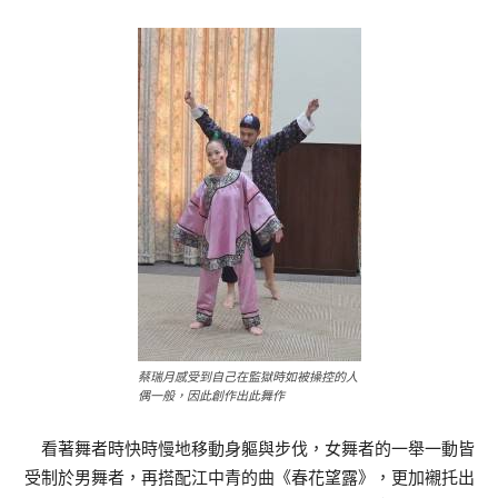
蔡瑞月感受到自己在監獄時如被操控的人
偶一般，因此創作出此舞作
看著舞者時快時慢地移動身軀與步伐，女舞者的一舉一動皆
受制於男舞者，再搭配江中青的曲《春花望露》，更加襯托出