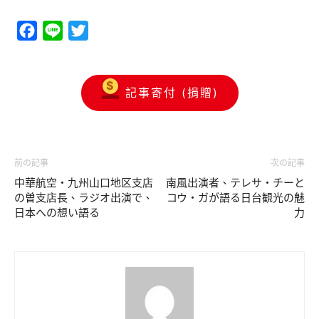
Facebook
Line
Twitter
記事寄付 (捐贈)
前の記事
次の記事
中華航空・九州山口地区支店
南風出演者、テレサ・チーと
の曽支店長、ラジオ出演で、
コウ・ガが語る日台観光の魅
日本への想い語る
力