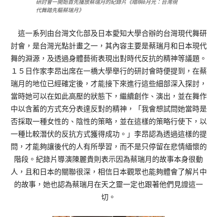
研討會一開始首先播放蔡瑞月的紀錄片《暗暝ê月光：台灣現
代舞踏先驅蔡瑞月》
這一系列由台灣文化部及日本愛知大學合辦的台灣現代舞研
討會，是台灣光點計畫之一，其內容主要是蔡瑞月和日本現代
舞的淵源，及透過身體藝術表現出對時代反抗的精神等議題。
１５日作家李昂出席在一橋大學舉行的研討會時便提到，在蔡
瑞月的地位已經確定後，才能接下來進行這些細部深入探討，
當時她可以在如此高壓的狀態下，繼續創作、演出，並在舞作
中以含蓄的方式充分表達反對的精神，「我會想試問她當時是
否採取一種女性的、陰性的策略，並在這樣的策略行使下，以
一種比較潛伏的反抗方式獲得成功。」李昂認為透過這樣的提
問，才能夠讓後代的人有所學習，而不是只停留在悲情緬懷的
階段。紀錄片導演陳麗貴則表示因為蔡瑞月的故事本身很動
人，且和日本的關聯很深，相信日本觀眾也能夠體會了解片中
的故事，她也認為蔡瑞月在天之靈一定也跟著他們見證這一
切。