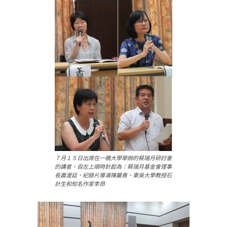
７月１５日出席在一橋大學舉辦的蔡瑞月研討會
的講者，自左上順時針起為：蔡瑞月基金會理事
長蕭渥廷、紀錄片導演陳麗貴、東吳大學教授石
計生和知名作家李昂