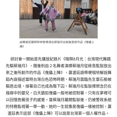
由舞者莊媛婷和林智偉演出蔡瑞月出獄後首部作品《傀儡上
陣》
研討會一開始首先播放紀錄片《暗暝ê月光：台灣現代舞踏
先驅蔡瑞月》，隨後則由２名舞者演繹蔡瑞月從綠島監獄放出
來之後所創作的作品《傀儡上陣》，蕭渥廷語帶哽咽地解說舞
蹈內容描述當時台灣白色恐怖時期，蔡瑞月面臨先生雷石榆被
驅逐出境，接著自己也成為階下囚，蔡瑞月在監獄裡想念仍在
襁褓中的嬰兒，白天猶如傀儡一般地被控制著，只有在夢裡可
以回憶抱著孩子的感覺。當蔡瑞月離開監獄後，仍被警政系統
的特務監視著一舉一動，她的一生就像是傀儡一樣被控制，蕭
渥廷表示這部《傀儡上陣》可以說是台灣第一個人權作品。