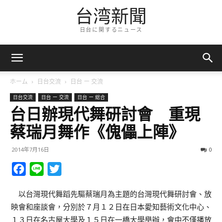
台湾新聞
日台に関するニュース
ホーム
日台交流
日台 ー 交流
日台交流
日台 ー 交流
日台 ー 総合
台日辦現代舞研討會 重現
蔡瑞月舞作《傀儡上陣》
2014年7月16日
0
Facebook
Line
Twitter
以台灣現代舞蹈先驅蔡瑞月為主題的台灣現代舞研討會、放
映會和座談會，分別於７月１２日在日本愛知藝術文化中心、
１３日在名古屋大學及１５日在一橋大學舉辦，會中不僅播放