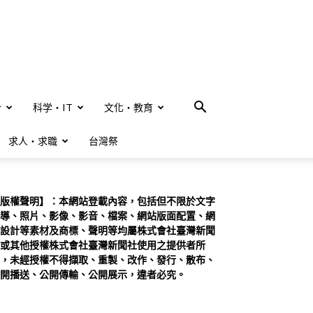
合
科学・IT
文化・教育
求人・求職
台灣祭
版權聲明】：本網站登載內容，包括但不限於文字
導、照片、影像、影音、檔案、網站版面配置、網
設計等素材及商標、聲明等均屬株式會社臺灣新聞
或其他授權株式會社臺灣新聞社使用之提供者所
，未經授權不得擷取、重製、改作、發行、散布、
開播送、公開傳輸、公開展示，違者必究。