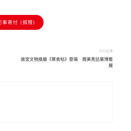
記事寄付 (捐贈)
次の記事
故宮文物換展《寒食帖》登場 周美青訪東博看
展