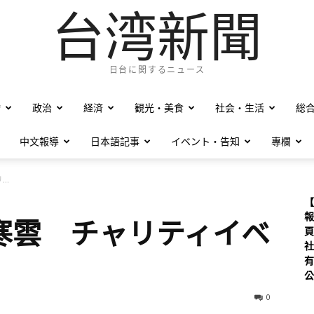
台湾新聞
日台に関するニュース
僑
政治
経済
観光・美食
社会・生活
総
中文報導
日本語記事
イベント・告知
專欄
..
【
報
寒雲 チャリティイベ
頁
社
有
公
0