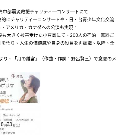
台湾中部震災救援チャリティ―コンサ―トにて
格的にチャリティ―コンサ―トや、日・台青少年文化交流
た、アメリカ・カナダへの公演も実現。
、最も大きく被害受けた小豆島にて、200人の宿泊 無料ご
則を悟り、人生の価値感や自身の役目を再認識、以降、全
社より、「月の離宮」（作曲・作詞：野呂賢三）で念願のメ