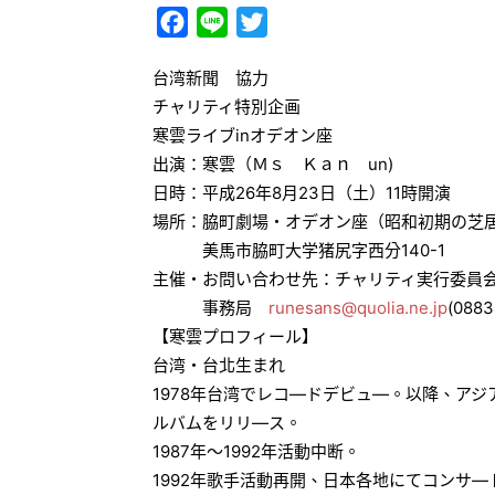
Facebook
Line
Twitter
台湾新聞 協力
チャリティ特別企画
寒雲ライブinオデオン座
出演：寒雲（Ｍｓ Ｋａｎ un)
日時：平成26年8月23日（土）11時開演
場所：脇町劇場・オデオン座（昭和初期の芝
美馬市脇町大学猪尻字西分140-1
主催・お問い合わせ先：チャリティ実行委員会美馬
事務局
runesans@quolia.ne.jp
(0883
【寒雲プロフィール】
台湾・台北生まれ
1978年台湾でレコ―ドデビュ―。以降、ア
ルバムをリリ―ス。
1987年～1992年活動中断。
1992年歌手活動再開、日本各地にてコンサ