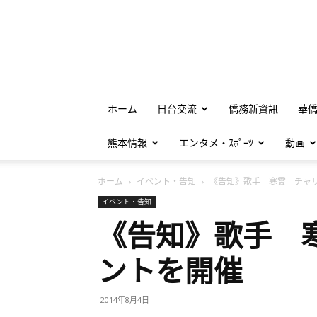
ホーム
日台交流
僑務新資訊
華
熊本情報
エンタメ・ｽﾎﾟｰﾂ
動画
ホーム
イベント・告知
《告知》歌手 寒雲 チャリ.
イベント・告知
《告知》歌手 
ントを開催
2014年8月4日