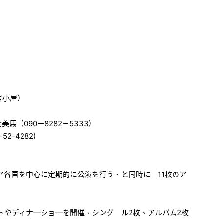
居小屋）
（090－8282－5333）
-52-4282)
ジア各国を中心に定期的に公演を行う、と同時に 11枚のア
―トやディナ―ショ―を開催、シング ル2枚、アルバム2枚