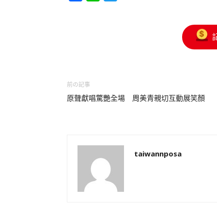
前の記事
原聲獻唱驚艷全場 周美青親切互動展笑顏
taiwannposa