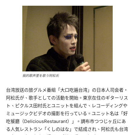
我的歌声里を歌う阿松氏
台湾放送の旅グルメ番組「大口吃遍台湾」の日本人司会者・
阿松氏が、歌手としての活動を開始。東京在住のギターリス
ト、ピクルス田村氏とユニットを組んで、レコーディングや
ミュージックビデオの撮影を行っている。ユニット名は「好
吃餐廳（DeliciousRestaurant）」。調布市つつじヶ丘にあ
る人気レストラン「くしのはな」で結成され、阿松氏も台湾