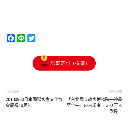
Facebook
Line
Twitter
記事寄付 (捐贈)
前の記事
次の記事
20140803日本國際客家文化協
「台北國立故宮博物院―神品
會慶祝10周年
至宝―」の来場者、３０万人
到達！