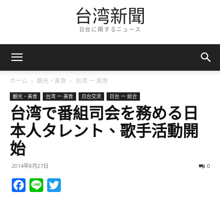
台湾新聞
日台に関するニュース
ホーム
観光・美食
台湾 ー 美食
観光・美食
台湾 ー 美食
日台交流
日台 ー 総合
台湾で番組司会を務める日
本人タレント、歌手活動開
始
2014年8月27日
0
Facebook
Line
Twitter