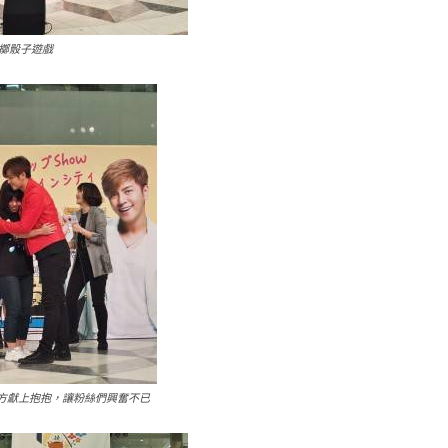
擲骰子遊戲
方獻上抱抱，讓粉絲們興奮不已