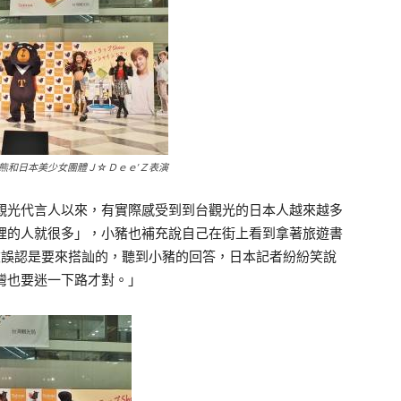
熊和日本美少女團體Ｊ☆Ｄｅｅ’Ｚ表演
觀光代言人以來，有實際感受到到台觀光的日本人越來越多
裡的人就很多」，小豬也補充說自己在街上看到拿著旅遊書
被誤認是要來搭訕的，聽到小豬的回答，日本記者紛紛笑說
灣也要迷一下路才對。」