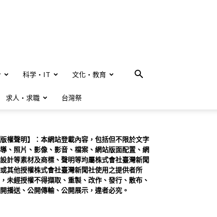
合
科学・IT
文化・教育
求人・求職
台灣祭
版權聲明】：本網站登載內容，包括但不限於文字
導、照片、影像、影音、檔案、網站版面配置、網
設計等素材及商標、聲明等均屬株式會社臺灣新聞
或其他授權株式會社臺灣新聞社使用之提供者所
，未經授權不得擷取、重製、改作、發行、散布、
開播送、公開傳輸、公開展示，違者必究。