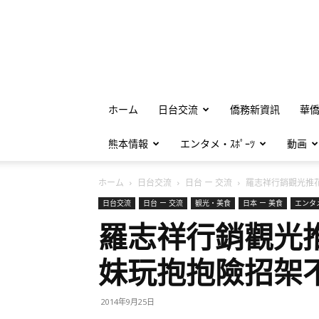
ホーム
日台交流
僑務新資訊
華
熊本情報
エンタメ・ｽﾎﾟｰﾂ
動画
ホーム
日台交流
日台 ー 交流
羅志祥行銷觀光推花
日台交流
日台 ー 交流
観光・美食
日本 ー 美食
エンタメ
羅志祥行銷觀光
妹玩抱抱險招架
2014年9月25日