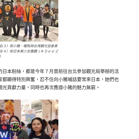
右３）和小豬、喔熊與台灣觀光協會東
左４）和日本美少女團體Ｊ☆Ｄｅｅ’Ｚ
）
日本粉絲，都是今年７月曾前往台北參加觀光局舉辦的活
家都顯得特別興奮，忍不住向小豬喊話要常來日本，她們也
觀光貢獻力量，同時也再次應證小豬的魅力無窮。