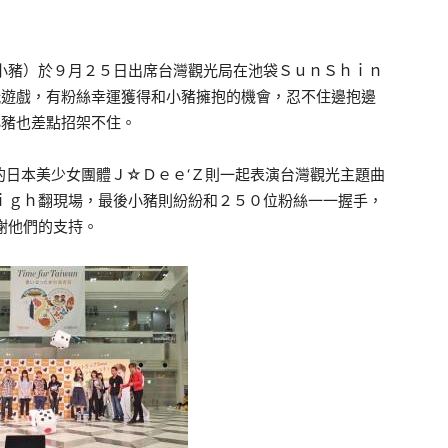
豬）於９月２５日出席台灣觀光局在池袋ＳｕｎＳｈｉｎ
玩遊戲，有粉絲幸運獲得和小豬擁抱的機會，忍不住邊抱邊
小豬也差點招架不住。
日本美少女團體Ｊ☆Ｄｅｅ‘Ｚ則一起表演台灣觀光主題曲
ｉｇｈ翻現場，最後小豬則紛紛和２５０位粉絲一一握手，
謝他們的支持。