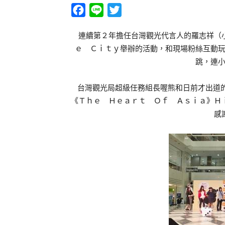
Facebook
Line
Twitter
連續第２年擔任台灣觀光代言人的羅志祥（小
ｅ Ｃｉｔｙ舉辦的活動，和現場粉絲互動
跳，連
台灣觀光局超級任務組長喔熊和日前才出道的
《Ｔｈｅ Ｈｅａｒｔ Ｏｆ Ａｓｉａ》Ｈ
感