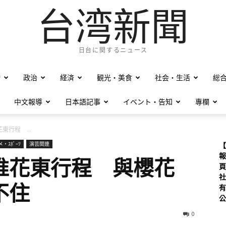
台湾新聞
日台に関するニュース
僑
政治
経済
観光・美食
社会・生活
総
中文報導
日本語記事
イベント・告知
專欄
東行程 ...
・ｽﾎﾟｰﾂ
演芸関連
【
報
推花東行程 與櫻花
頁
社
不住
有
公
0