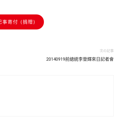
記事寄付 (捐贈)
次の記事
20140919前總統李登輝來日記者會