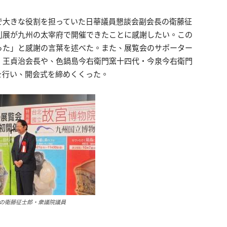
で大きな役割を担っていた日華議員懇談会副会長の衛藤征
別展が九州の太宰府で開催できたことに感謝したい。この
った」と感謝の言葉を述べた。また、展覧会のサポーター
・王貞治会長や、色鍋島今右衛門窯十四代・今泉今右衛門
を行い、開会式を締めくくった。
の衛藤征士郎・衆議院議員