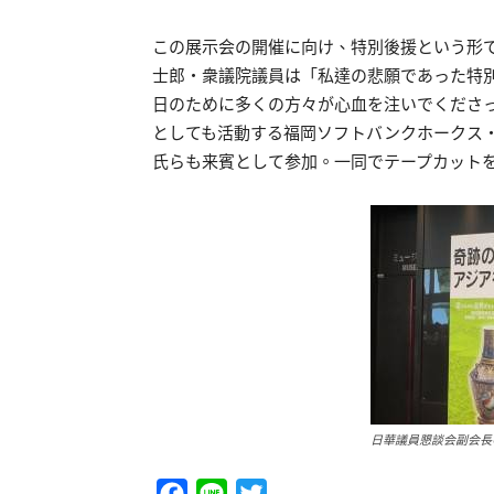
この展示会の開催に向け、特別後援という形
士郎・衆議院議員は「私達の悲願であった特
日のために多くの方々が心血を注いでくださ
としても活動する福岡ソフトバンクホークス
氏らも来賓として参加。一同でテープカット
日華議員懇談会副会長