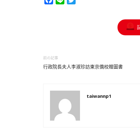
Facebook
Line
Twitter
前の記事
行政院長夫人李淑珍訪東京僑校贈圖書
taiwannp1