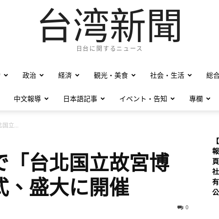
台湾新聞
日台に関するニュース
僑
政治
経済
観光・美食
社会・生活
総
中文報導
日本語記事
イベント・告知
專欄
立...
【
報
で「台北国立故宮博
頁
社
式、盛大に開催
有
公
0