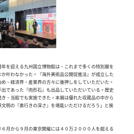
周年を迎える九州国立博物館は、これまで多くの特別展を
なか叶わなかった。『海外美術品公開促進法』が成立した
始め、経済界・産業界の方々に後押しをしていただいた。
不出であった『肉形石』も出品していただいている。歴史
続き、当館でも実施できた。本展は優れた収蔵品の中から
華文明の『奥行きの深さ』を堪能いただけるだろう」と挨
年６月から９月の東京開催には４０万２０００人を超える