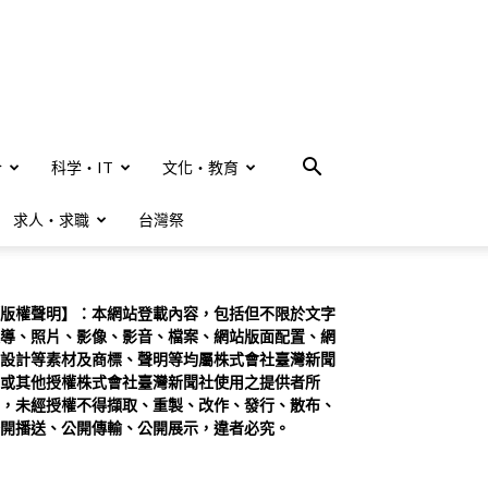
合
科学・IT
文化・教育
求人・求職
台灣祭
版權聲明】：本網站登載內容，包括但不限於文字
導、照片、影像、影音、檔案、網站版面配置、網
設計等素材及商標、聲明等均屬株式會社臺灣新聞
或其他授權株式會社臺灣新聞社使用之提供者所
，未經授權不得擷取、重製、改作、發行、散布、
開播送、公開傳輸、公開展示，違者必究。