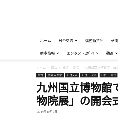
ホーム
日台交流
僑務新資訊
華
熊本情報
エンタメ・ｽﾎﾟｰﾂ
動画
ホーム
総合
台湾 — 総合
九州国立博物館で「台北国
総合
台湾 — 総合
日台交流
日台 ー 交流
日台 ー 総合
九州国立博物館
物院展」の開会
2014年10月9日