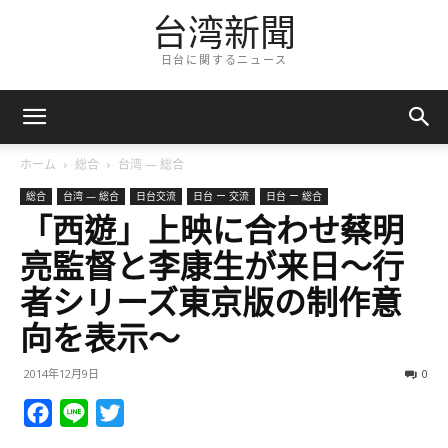
台湾新聞
日台に関するニュース
ホーム
総合
台湾 — 総合
総合
台湾 — 総合
日台交流
日台 ー 交流
日台 ー 総合
「西遊」上映に合わせ蔡明
亮監督と李康生が来日～行
者シリーズ東京版の制作意
向を表示～
2014年12月9日
0
Facebook
Line
Twitter