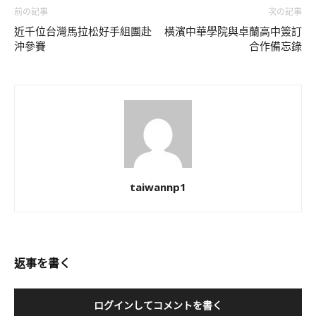
前の記事
次の記事
近千位台灣馬拉松好手組團赴
橫濱中華學院與卓蘭高中簽訂
沖參賽
合作備忘錄
taiwannp1
返事を書く
ログインしてコメントを書く