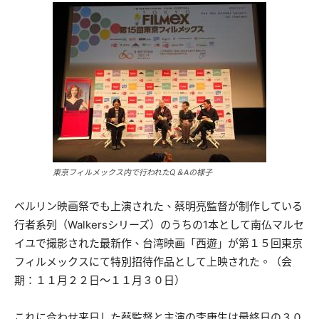
東京フィルメックス内で行われたQ＆Aの様子
ベルリン映画祭でも上演された、蔡明亮監督が制作している
行者系列（Walkersシリーズ）のうちの1本として南仏マルセ
イユで撮影された最新作、台湾映画「西遊」が第１５回東京
フィルメックスにて特別招待作品として上映された。（会
期：１１月２２日～１１月３０日）
これに合わせ来日した蔡監督と主演の李康生は最終日の３０