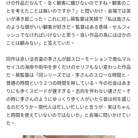
けの作品だなんて、全く観客に媚びないのですね。観客のこ
とを考えたことは無いのですか？」と問いかけ、会場では笑
いが沸き起こった。これに対し蔡監督は笑顔で「私は皆さん
のような頭がいい観客が好きだ。監督はある意味、セルフィ
ッシュでなければいけないと思う。良い作品の為にはほかの
ことは顧みない」と答えていた。
同作は赤い法衣姿の李さんが超スローモーションで南仏マル
セイユの海岸や街中を歩くだけのセリフもない変わった作品
だ。蔡監督は「同シリーズでは、李さんのスローな時間と、
普通の時間という２つの時間を映している。今の社会はあま
りにも歩くスピードが速すぎる。志向を伴わない速さだ。そ
の時に李さんのようにゆっくり歩く人がいたら皆は何を感じ
るのだろうか。現代人は忙しい忙しいと言うが、実はちゃん
と時間を使えていないのではないか」と会場に問いかけてい
た。