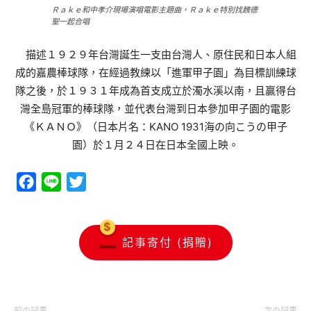
Ｒａｋｅ和中孝介現場演唱電影主題曲，Ｒａｋｅ特別找魏德
聖一起合唱
描述１９２９年台灣誕生一支由台灣人、原住民和日本人組
成的嘉農棒球隊，在經過教練以「進軍甲子園」為目標訓練球
隊之後，於１９３１年成為首支成立於濁水溪以南，且贏得台
灣全島冠軍的棒球隊，並代表台灣到日本參加甲子園的電影
《ＫＡＮＯ》（日本片名：KANO 1931海の向こうの甲子
園）於１月２４日在日本全國上映。
Facebook
Line
Twitter
記事寄付 (捐贈)