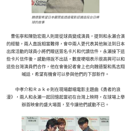
魏德聖希望日本觀眾能透過電影認識這段台日棒
球的故事
曹佑寧和陳勁宏兩人則是從球員變成演員，提到和永瀨合演
的經驗，兩人直說相當難得，會中兩人更代表其他無法到日本
出席活動的球員小將們贈送簽名卡片和代讀信件，永瀨接下這
些卡片信件後，感動得說不出話，數度哽咽表示很高興可以和
這些台灣演員們合作，他在會後記者會上也向魏德聖和馬志翔
喊話，希望有機會可以參與他們的下部新作。
中孝介和Ｒａｋｅ則在現場獻唱電影主題曲《勇者的浪
漫》，兩人和永瀨一起回憶起當初在台灣上映時，在球場上舉
辦首映會的盛大場面，至今讓他們感動不已。