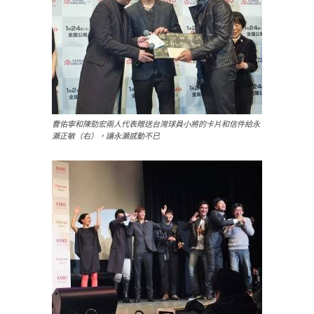
曹佑寧和陳勁宏兩人代表贈送台灣球員小將的卡片和信件給永
瀨正敏（右），讓永瀬感動不已