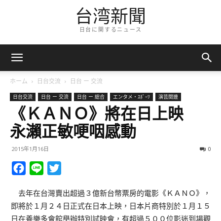
台湾新聞
日台に関するニュース
ホーム
日台交流
日台 ー 交流
日台交流
日台 ー 交流
日台 ー 総合
エンタメ・ｽﾎﾟｰﾂ
演芸関連
《ＫＡＮＯ》將在日上映
永瀨正敏哽咽感動
2015年1月16日
0
Facebook
Line
Twitter
去年在台灣賣出超過３億新台幣票房的電影《ＫＡＮＯ》，
即將於１月２４日正式在日本上映，日本片商特別於１月１５
日在養樂多會館舉辦特別試映會，有超過５００位影迷到場觀