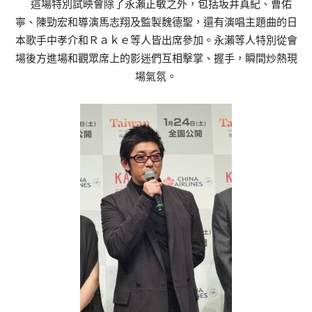
這場特別試映會除了永瀨正敏之外，包括坂井真紀、曹佑
寧、陳勁宏和導演馬志翔及監製魏德聖，還有演唱主題曲的日
本歌手中孝介和Ｒａｋｅ等人皆出席參加。永瀨等人特別從會
場後方進場和觀眾席上的影迷們互相擊掌、握手，瞬間炒熱現
場氣氛。