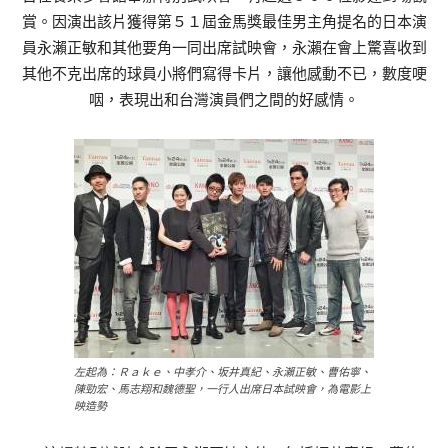
賞。因演出該片獲得第５１屆金馬獎最佳男主角提名的日本演
員永瀨正敏和其他要角一同出席試映會，永瀨在會上驚喜收到
其他不克出席的球員小將們寫得卡片，讓他感動不已，數度哽
咽，表現出和台灣演員們之間的好感情。
左起為：Ｒａｋｅ、中孝介、坂井真紀、永瀨正敏、曹佑寧、
陳勁宏、馬志翔和魏德聖，一行人出席日本試映會，為電影上
映造勢