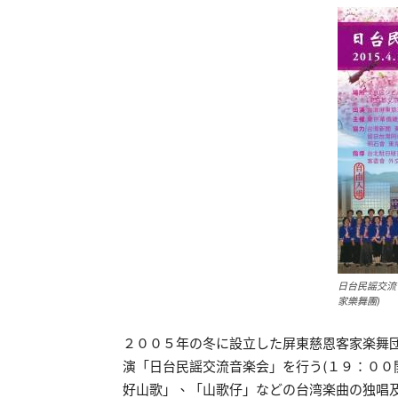
日台民謡交流
家樂舞團)
２００５年の冬に設立した屏東慈恩客家楽舞
演「日台民謡交流音楽会」を行う(１９：００
好山歌」、「山歌仔」などの台湾楽曲の独唱