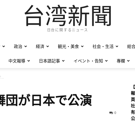
台湾新聞
日台に関するニュース
僑
政治
経済
観光・美食
社会・生活
総
中文報導
日本語記事
イベント・告知
專欄
..
【
報
舞団が日本で公演
頁
社
有
0
公