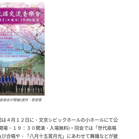
音楽会が開催(提供：慈恩客
団は４月１２日に、文京シビックホールの小ホールにて公
開場、１９：３０開演、入場無料)。同会では「世代高唱
及び合唱や、「八月十五賞月光」にあわせて舞踊などが披