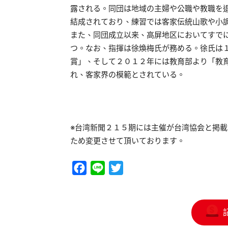
露される。同団は地域の主婦や公職や教職を
結成されており、練習では客家伝統山歌や小
また、同団成立以来、高屏地区においてすでに
つ。なお、指揮は徐煥梅氏が務める。徐氏は
賞」、そして２０１２年には教育部より「教
れ、客家界の模範とされている。
※台湾新聞２１５期には主催が台湾協会と掲
ため変更させて頂いております。
Facebook
Line
Twitter