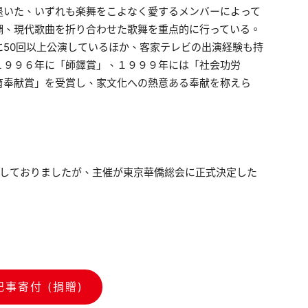
退いた、いずれも楽舞をこよなく愛するメンバーによって
調、現代歌曲を折り合わせた歌舞を重点的に行っている。
50回以上公演しているほか、客家テレビの出演経験も持
１９９６年に「師鐸賞」、１９９９年には「社会功労
育奉献賞」を受賞し、家文化への熱意ある奉献を称えら
載しておりましたが、主催が東京華僑総会に正式決定した
記事寄付 (捐贈)