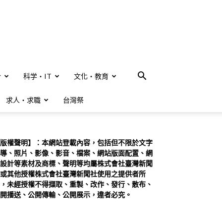
合
科学・IT
文化・教育
求人・求職
台灣祭
版權聲明】：本網站登載內容，包括但不限於文字
導、照片、影像、影音、檔案、網站版面配置、網
設計等素材及商標、聲明等均屬株式會社臺灣新聞
或其他授權株式會社臺灣新聞社使用之提供者所
，未經授權不得擷取、重製、改作、發行、散布、
開播送、公開傳輸、公開展示，違者必究。