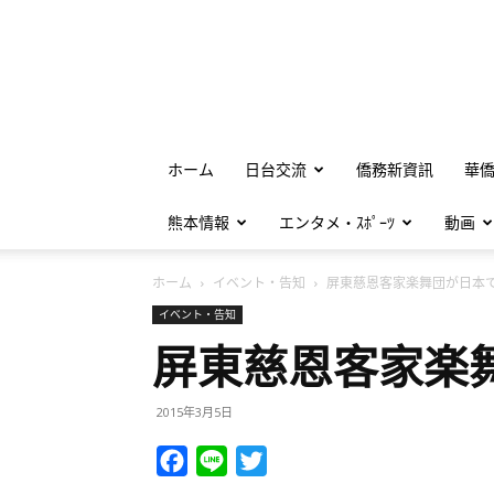
ホーム
日台交流
僑務新資訊
華
熊本情報
エンタメ・ｽﾎﾟｰﾂ
動画
ホーム
イベント・告知
屏東慈恩客家楽舞団が日本で.
イベント・告知
屏東慈恩客家楽
2015年3月5日
Facebook
Line
Twitter