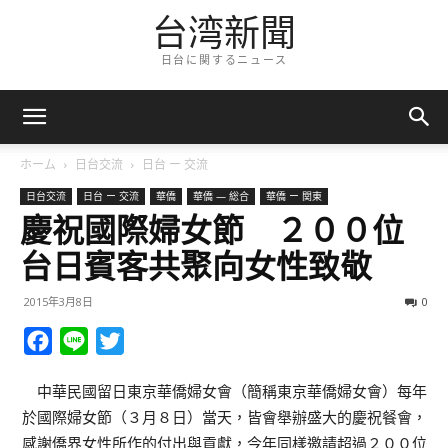
台湾新聞
日台に関するニュース
ホーム
日台交流
日台 ー 交流
日台交流
日台 ー 交流
華僑
華僑 — 総合
華僑 ー 関東
慶祝國際婦女節 ２００位
台日賓客共聚向女性致敬
2015年3月8日
0
Facebook
Line
Twitter
中華民國留日東京華僑婦女會（簡稱東京華僑婦女會）每年
於國際婦女節（３月８日）當天，皆會舉辦盛大的慶祝餐會，
感謝僑界女性所作的付出與貢獻，今年同樣邀請超過２００位