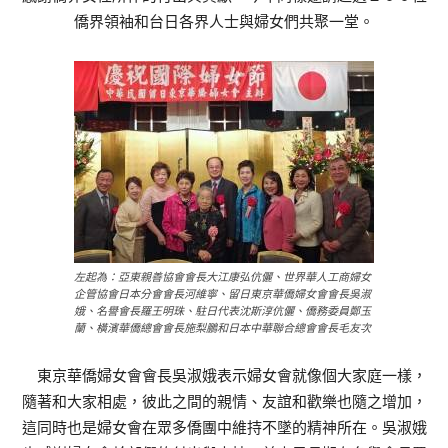
僑界領袖和台日各界人士與婦女們共聚一堂。
左起為：亞東親善協會會長大江康弘伉儷、世界華人工商婦女
企管協會日本分會會長河維寧、留日東京華僑婦女會會長吳淑
娥、名譽會長羅王明珠、駐日代表沈斯淳伉儷、僑務委員鄭玉
蘭、橫濱華僑總會會長施梨鵬和日本中華聯合總會會長毛友次
東京華僑婦女會會長吳淑娥表示婦女會就像個大家庭一樣，
隨著和大家相處，彼此之間的親情、友誼和歡樂也隨之增加，
這同時也是婦女會在眾多僑團中維持不墜的精神所在。吳淑娥