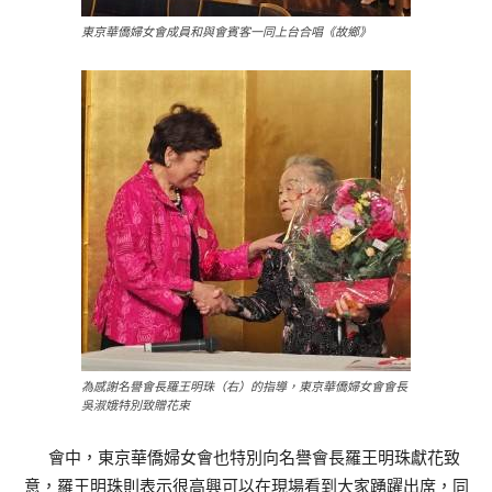
東京華僑婦女會成員和與會賓客一同上台合唱《故鄉》
為感謝名譽會長羅王明珠（右）的指導，東京華僑婦女會會長
吳淑娥特別致贈花束
會中，東京華僑婦女會也特別向名譽會長羅王明珠獻花致
意，羅王明珠則表示很高興可以在現場看到大家踴躍出席，同