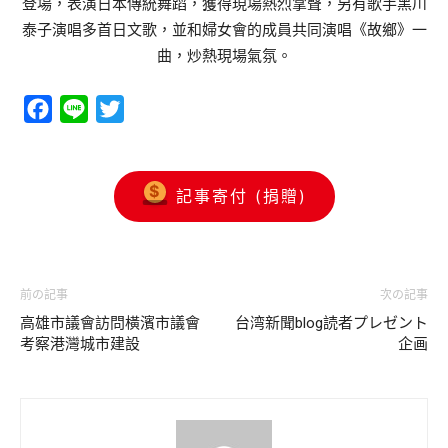
登場，表演日本傳統舞蹈，獲得現場熱烈掌聲，另有歌手黑川
泰子演唱多首日文歌，並和婦女會的成員共同演唱《故鄉》一
曲，炒熱現場氣氛。
Facebook
Line
Twitter
記事寄付 (捐贈)
前の記事
次の記事
高雄市議會訪問橫濱市議會
台湾新聞blog読者プレゼント
考察港灣城市建設
企画