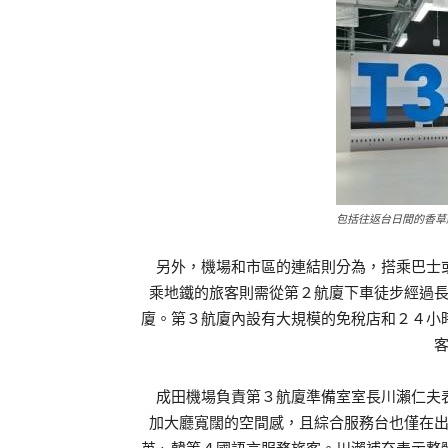
包括往返台日間的香草
另外，機場和市區的連結則分為，搭乘巴士或
乘地鐵的旅客則需從第２航廈下車徒步經過
廈。第３航廈內設有大規模的免稅店和２４小
成田機場負責第３航廈準備室室長川瀨仁夫表
加大廳寬闊的空間感，且綜合服務台也僅在