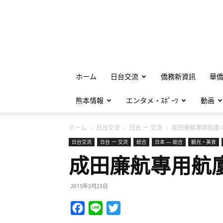
ホーム
日台交流
僑務新資訊
華
熊本情報
エンタメ・ｽﾎﾟｰﾂ
動画
ホーム
日台交流
日台 ー 交流
成田廉航專用航廈４
日台交流
日台 ー 交流
総合
日本 — 総合
観光・美食
成田廉航專用航
2015年3月23日
Facebook
Line
Twitter