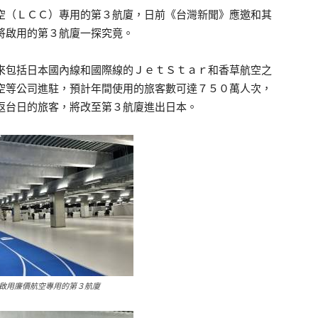
（ＬＣＣ）專用的第３航廈，日前《台灣新聞》應邀和其
將啟用的第３航廈一探究竟。
包括日本國內線和國際線的ＪｅｔＳｔａｒ和香草航空之
空等公司進駐，預計年間使用的旅客數可達７５０萬人次，
返台日的旅客，將改至第３航廈進出日本。
啟用廉價航空專用的第３航廈