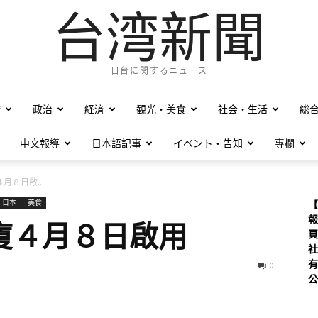
台湾新聞
日台に関するニュース
僑
政治
経済
観光・美食
社会・生活
総
中文報導
日本語記事
イベント・告知
專欄
月８日啟...
日本 ー 美食
【
報
廈４月８日啟用
頁
社
有
0
公