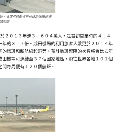
時，會提供移動式可伸縮的遮雨棚通
淋到雨
於２０１３年達３﹐６０４萬人，是當初開業時的４﹒４
一年的３﹒７倍。成田機場的利用旅客人數更於２０１４年
空的增班和新航線起飛等，預計航班起降的次數將會比去年
成田機場可連結至３７個國家地區，飛往世界各地１０１個
之間每周便有１２０個航班。