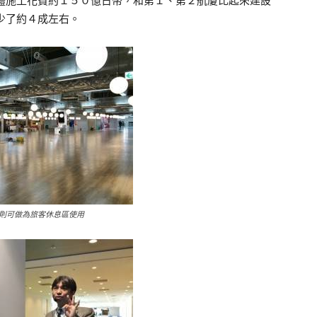
體施工花費約１５０億日幣，和第１、第２航廈比起來建設
少了約４成左右。
則可做為旅客休息區使用