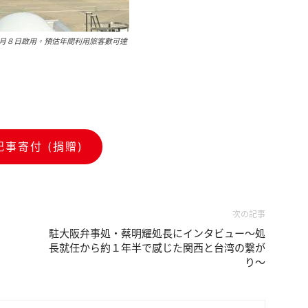
月８日啟用，預估年間利用旅客數可達
記事寄付 (捐贈)
次の記事
駐大阪弁事処・蔡明耀処長にインタビュー～処
長就任から約１年半で感じた関西と台湾の繋が
り～