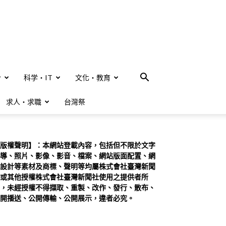
合
科学・IT
文化・教育
求人・求職
台灣祭
版權聲明】：本網站登載內容，包括但不限於文字
導、照片、影像、影音、檔案、網站版面配置、網
設計等素材及商標、聲明等均屬株式會社臺灣新聞
或其他授權株式會社臺灣新聞社使用之提供者所
，未經授權不得擷取、重製、改作、發行、散布、
開播送、公開傳輸、公開展示，違者必究。