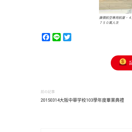
廉價航空專用航廈，４
７５０萬人次
Facebook
Line
Twitter
前の記事
20150314大阪中華学校103學年度畢業典禮