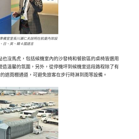
準備室室長川瀨仁夫說明在航廈內架設
、日、英、韓４國語言
也沒馬虎，包括候機室內的沙發椅和餐飲區的桌椅皆選用
營造溫馨的氛圍，另外，從停機坪到候機室這段路程除了有
縮的遮雨棚通道，可避免旅客在步行時淋到雨等設備。