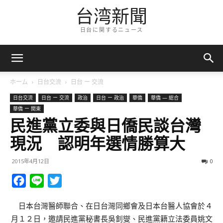
台湾新聞
日台に関するニュース
ホーム
日台交流
日台 ー 交流
日台交流
日台 ー 交流
政治
日台 ー 政治
華僑
華僑 — 総合
華僑 ー 関東
民進黨立委與日僑民談台灣
現況 認明年選情勝算大
2015年4月12日
0
Facebook
Line
Twitter
日本台灣醫師聯合、在日台灣同鄉會及日本台醫人協會於４
月１２日，邀請民進黨秘書長吳釗燮、民進黨籍立法委員姚文