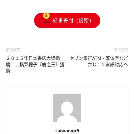
記事寄付 (捐贈)
前の記事
次の記事
２０１５年日本書店大獎揭
セブン銀行ATM、繁体字など
曉 上橋菜穗子《鹿之王》獲
含む１２言語対応へ
獎
taiwannp9