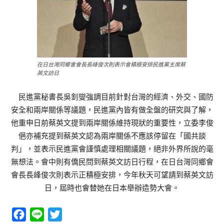
在日台灣同鄉會會長長峰俊次則表示會積極安排民進黨主席蔡
英文訪日
民進黨秘書長吳釗燮強調目前針對台灣的經濟、外交、國防
安全和兩岸關係等議題，民進黨內皆有做全盤的研究與了解，
他重申日前蔡英文提到兩岸關係維持現狀的重要性，立委李俊
俋亦補充提到蔡英文認為兩岸關係不應該停留在「國共談
判」，並表示民進黨會謹慎處理相關議題，絕非外界所說的毫
無想法。會中則有僑民問到蔡英文訪日行程，在日台灣同鄉會
會長長峰俊次則表示正積極安排，今年秋天可望請到蔡英文訪
日，屆時也會替她在日本舉辦造勢大會。
Facebook
Line
Twitter