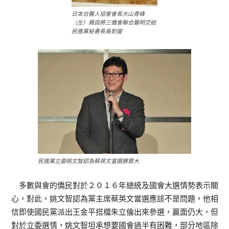
日本台醫人協會會長大山青峰
（左）親自將三僑會聯合聲明交給
民進黨秘書長吳釗燮
民進黨立委姚文智認為蔡英文當選勝算大
多數與會的僑民對於２０１６年總統及國會大選情勢表示關
心，對此，姚文智認為黨主席蔡英文當選應該不是問題，他相
信即使國民黨派出王金平搭檔朱立倫出來參選，贏面仍大，但
對於立委選情，姚文智坦承想要國會過半有困難，部分地區除