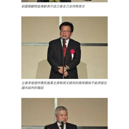
前國策顧問金美齡表示自己會全力支持蔡英文
立委李俊俋呼應民進黨主席蔡英文提到的兩岸關係不能停留在
國共談判的階段