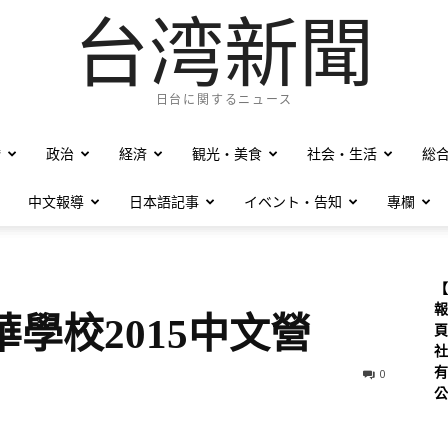
台湾新聞
日台に関するニュース
僑
政治
経済
観光・美食
社会・生活
総
中文報導
日本語記事
イベント・告知
專欄
【
報
中華學校2015中文營
頁
社
有
0
公