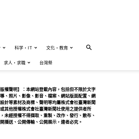
合
科学・IT
文化・教育
求人・求職
台灣祭
版權聲明】：本網站登載內容，包括但不限於文字
導、照片、影像、影音、檔案、網站版面配置、網
設計等素材及商標、聲明等均屬株式會社臺灣新聞
或其他授權株式會社臺灣新聞社使用之提供者所
，未經授權不得擷取、重製、改作、發行、散布、
開播送、公開傳輸、公開展示，違者必究。