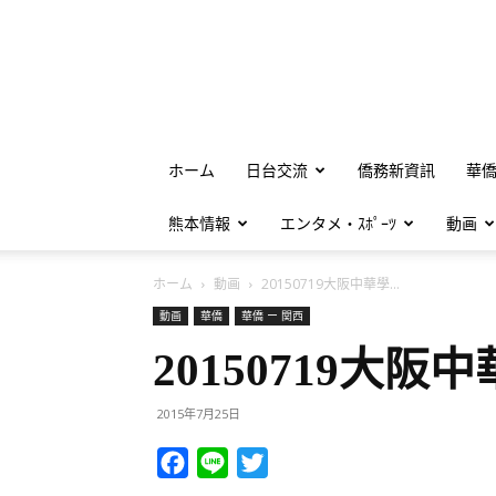
ホーム
日台交流
僑務新資訊
華
熊本情報
エンタメ・ｽﾎﾟｰﾂ
動画
ホーム
動画
20150719大阪中華學...
動画
華僑
華僑 ー 関西
20150719大阪
2015年7月25日
Facebook
Line
Twitter