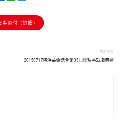
記事寄付 (捐贈)
次の記事
20150717横浜華僑總會第35屆理監事就職典禮