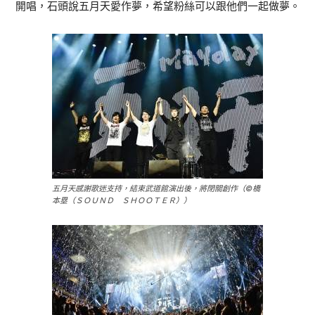
開唱，石頭說五月天愛作夢，希望粉絲可以跟他們一起做夢。
五月天感謝歌迷支持，結束武道館演出後，將閉關創作（©橋
本塁（ＳＯＵＮＤ ＳＨＯＯＴＥＲ））