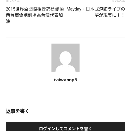
前の記事
次の記事
2015世界盃國際相撲錦標賽 關
Mayday、日本武道館ライブの
西台商僑胞到場為台灣代表加
夢が現実に！！
油
taiwannp9
返事を書く
ログインしてコメントを書く