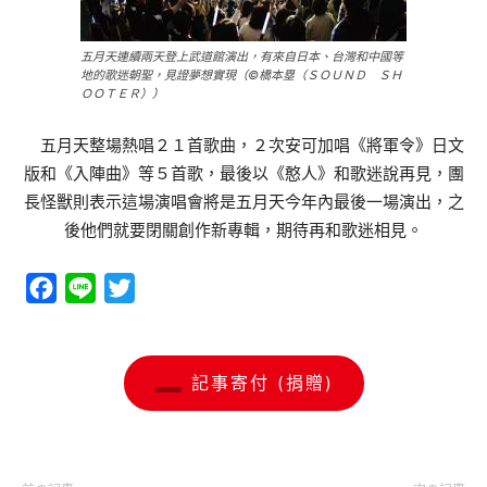
五月天連續兩天登上武道館演出，有來自日本、台灣和中國等
地的歌迷朝聖，見證夢想實現（©橋本塁（ＳＯＵＮＤ ＳＨ
ＯＯＴＥＲ））
五月天整場熱唱２１首歌曲，２次安可加唱《將軍令》日文
版和《入陣曲》等５首歌，最後以《憨人》和歌迷說再見，團
長怪獸則表示這場演唱會將是五月天今年內最後一場演出，之
後他們就要閉關創作新專輯，期待再和歌迷相見。
Facebook
Line
Twitter
記事寄付 (捐贈)