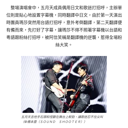
整場演唱會中，五月天成員偶用日文和歌迷打招呼，主辦單
位則是貼心地設置字幕機，同時翻譯中日文，由於第一天演出
時團員瑪莎突然用台語打招呼，意外考倒翻譯，第二天翻譯便
有備而來，先打好了字幕，讓瑪莎不得不照著字幕機以台語和
粵語跟粉絲打招呼，被阿信笑稱是翻譯機的逆襲，惹得全場粉
絲大笑。
五月天吉他手石頭和怪獸在舞台上較勁，讓歌迷忍不住尖叫
（©橋本塁（ＳＯＵＮＤ ＳＨＯＯＴＥＲ））