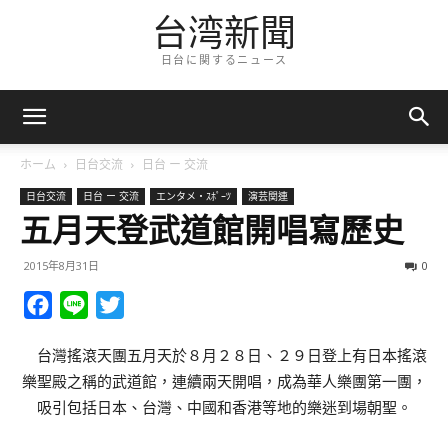
台湾新聞
日台に関するニュース
ホーム
日台交流
日台 ー 交流
日台交流
日台 ー 交流
エンタメ・ｽﾎﾟｰﾂ
演芸関連
五月天登武道館開唱寫歷史
2015年8月31日
0
Facebook
Line
Twitter
台灣搖滾天團五月天於８月２８日、２９日登上有日本搖滾
樂聖殿之稱的武道館，連續兩天開唱，成為華人樂團第一團，
吸引包括日本、台灣、中國和香港等地的樂迷到場朝聖。