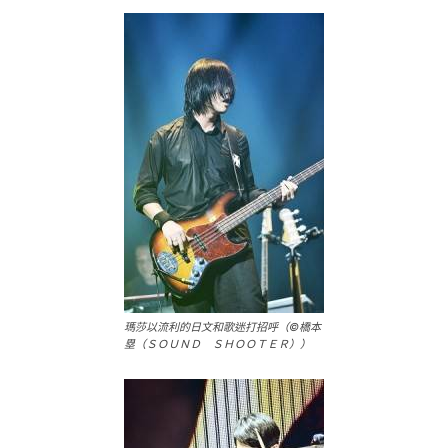
瑪莎以流利的日文和歌迷打招呼（©橋本
塁（ＳＯＵＮＤ ＳＨＯＯＴＥＲ））