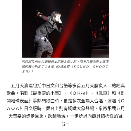
阿信感性地說台灣和日本距離３個小時，而五月天為登上武道
館的舞台則走了１６年（©橋本塁（ＳＯＵＮＤ ＳＨＯＯＴ
ＥＲ））
五月天演唱包括中日文和台語等多首五月天膾炙人口的經典
歌曲，唱到《最重要的小事》、《ＯＫ拉》、《軋車》和《離
開地球表面》等熱門歌曲時，更是多次全場大合唱，演唱《Ｏ
ＡＯＡ》日文版時，舞台上則有鋼鐵大象登場，象徵承載五月
天音樂的步步巨象，跨越地域，一步步邁向最具指標性的舞
台。