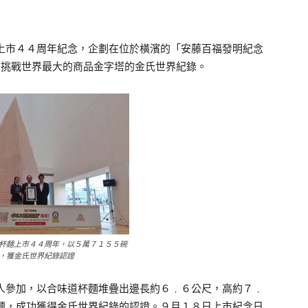
上市４４周年紀念，企劃在位於橫濱的「安藤百福發明紀念
，挑戰世界最大的商品金字塔的金氏世界紀錄。
杯麵上市４４周年，以５萬７１５５碗
，獲金氏世界紀錄認證
參加，以合味道杯麵堆疊出邊長約６﹒６公尺，高約７﹒
麵，成功獲得金氏世界紀錄的認證。９月１８日上市紀念日