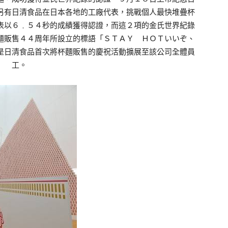
另有日清食品在日本各地的工廠代表，挑戰個人最快堆疊杯
表以６﹒５４秒的成績獲得認證，而這２項的金氏世界紀錄
麵販售４４周年所設立的標語「ＳＴＡＹ ＨＯＴいいぞ、
是日清食品首次將杯麵販售的慶祝活動擴展至該公司全體員
工。