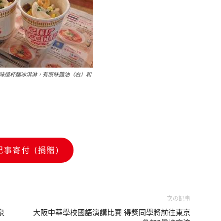
味道杯麵冰淇淋，有原味醬油（右）和
記事寄付 (捐贈)
次の記事
泉
大阪中華學校國語演講比賽 得獎同學將前往東京