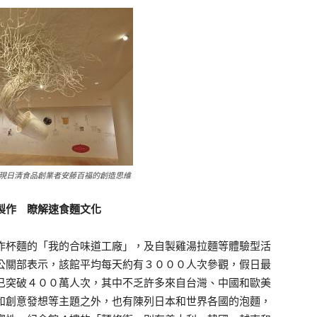
現日清食品創業者安藤百福的創造思維
製作 瞭解速食麵文化
杯麵的「我的合味道工廠」，及自製雞湯拉麵等體驗型活
公關部表示，該館平均每天約有３０００人次參觀，假日最
已突破４００萬人次，其中不乏許多來自台灣、中國和歐美
和創意發想等主題之外，也有陳列日本和世界各國的泡麵，