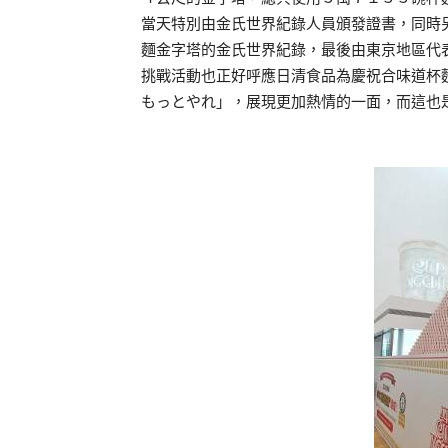
當天特別由金氏世界紀錄人員頒發證書，同時
麵金字塔的金氏世界紀錄，最後由東京地區代
挑戰活動也正好呼應日清食品為慶祝合味道杯
もっとやれ」，展現更加熱情的一面，而這也