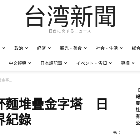
台湾新聞
日台に関するニュース
僑
政治
経済
観光・美食
社会・生活
総
中文報導
日本語記事
イベント・告知
專欄
字...
【
報
杯麵堆疊金字塔 日
頁
社
界紀錄
有
公
0