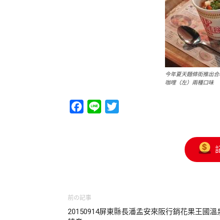
今年夏天麵條街推出合
咖哩（左）兩種口味
Facebook
Line
Twitter
前の記事
20150914屏東縣長潘孟安來阪行銷花果王國溫