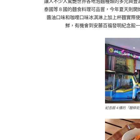
讓人不少人驚艷世界各地泡麵種類的多元與豐
泰國等８國的麵食料理可品嘗，今年夏天則開
醬油口味和咖哩口味冰淇淋上加上杯麵實際
鮮，有機會到安藤百福發明紀念館
紀念館４樓的「麵條街