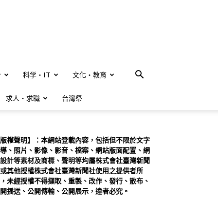
合
科学・IT
文化・教育
求人・求職
台灣祭
版權聲明】：本網站登載內容，包括但不限於文字
導、照片、影像、影音、檔案、網站版面配置、網
設計等素材及商標、聲明等均屬株式會社臺灣新聞
或其他授權株式會社臺灣新聞社使用之提供者所
，未經授權不得擷取、重製、改作、發行、散布、
開播送、公開傳輸、公開展示，違者必究。