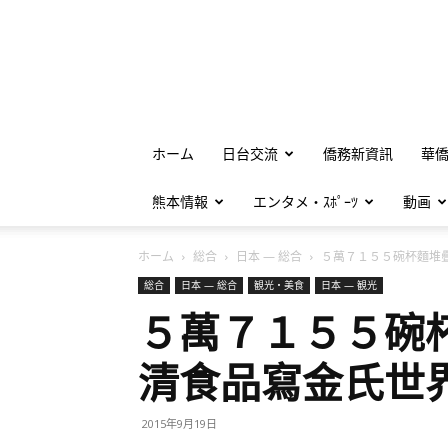
ホーム
日台交流
僑務新資訊
華
熊本情報
エンタメ・ｽﾎﾟｰﾂ
動画
ホーム
総合
日本 — 総合
５萬７１５５碗杯麵堆疊金
総合
日本 — 総合
観光・美食
日本 — 観光
５萬７１５５碗
清食品寫金氏世
2015年9月19日