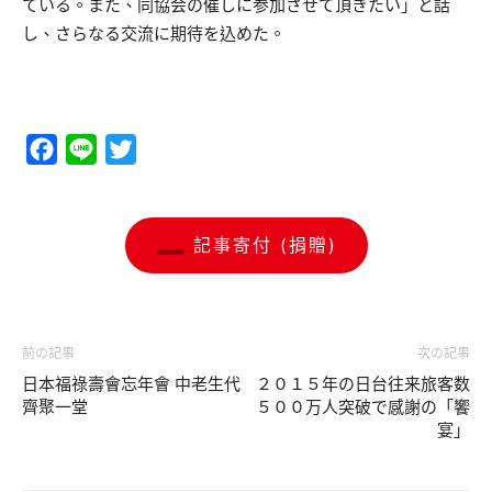
ている。また、同協会の催しに参加させて頂きたい」と話
し、さらなる交流に期待を込めた。
Facebook
Line
Twitter
記事寄付 (捐贈)
前の記事
次の記事
日本福祿壽會忘年會 中老生代
２０１５年の日台往来旅客数
齊聚一堂
５００万人突破で感謝の「饗
宴」