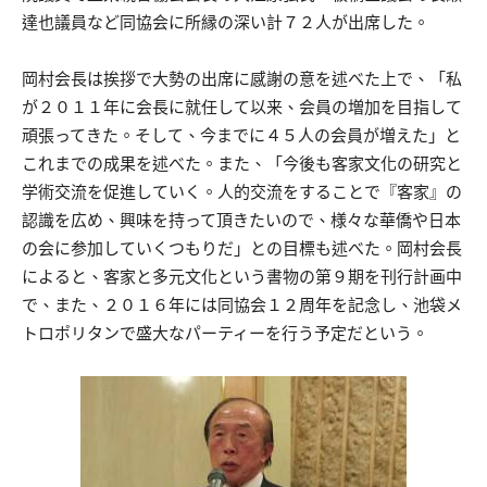
達也議員など同協会に所縁の深い計７２人が出席した。
岡村会長は挨拶で大勢の出席に感謝の意を述べた上で、「私
が２０１１年に会長に就任して以来、会員の増加を目指して
頑張ってきた。そして、今までに４５人の会員が増えた」と
これまでの成果を述べた。また、「今後も客家文化の研究と
学術交流を促進していく。人的交流をすることで『客家』の
認識を広め、興味を持って頂きたいので、様々な華僑や日本
の会に参加していくつもりだ」との目標も述べた。岡村会長
によると、客家と多元文化という書物の第９期を刊行計画中
で、また、２０１６年には同協会１２周年を記念し、池袋メ
トロポリタンで盛大なパーティーを行う予定だという。