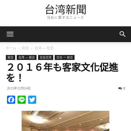
台湾新聞
日台に関するニュース
ホーム
総合
台湾 — 総合
総合
台湾 — 総合
日台交流
日台 ー 総合
２０１６年も客家文化促進
を！
2015年12月24日
0
Facebook
Line
Twitter