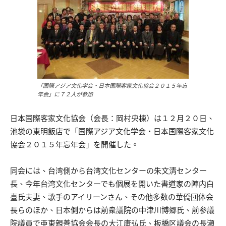
「国際アジア文化学会・日本国際客家文化協会２０１５年忘
年会」に７２人が参加
日本国際客家文化協会（会長：岡村央棟）は１２月２０日、
池袋の東明飯店で「国際アジア文化学会・日本国際客家文化
協会２０１５年忘年会」を開催した。
同会には、台湾側から台湾文化センターの朱文清センター
長、今年台湾文化センターでも個展を開いた書道家の陣内白
臺氏夫妻、歌手のアイリーンさん、その他多数の華僑団体会
長らのほか、日本側からは前衆議院の中津川博郷氏、前参議
院議員で亜東親善協会会長の大江康弘氏、板橋区議会の長瀬