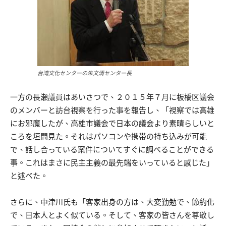
台湾文化センターの朱文清センター長
一方の長瀬議員はあいさつで、２０１５年７月に板橋区議会
のメンバーと訪台視察を行った事を報告し、「視察では高雄
にお邪魔したが、高雄市議会で日本の議会より素晴らしいと
ころを垣間見た。それはパソコンや携帯の持ち込みが可能
で、話し合っている案件についてすぐに調べることができる
事。これはまさに民主主義の最先端をいっていると感じた」
と述べた。
さらに、中津川氏も「客家出身の方は、大変勤勉で、節約化
で、日本人とよく似ている。そして、客家の皆さんを尊敬し