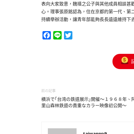
表向大家致意，魏禧之公子與其他成員相談甚
心。理事張原銘認為，住在京都的第一代、第
持續舉辦活動，讓青年部能夠長長遠遠維持下
Facebook
Line
Twitter
前の記事
横浜で｢台湾の鉄道展示｣開催～１９６８年、
里山森林鉄道の貴重なカラー映像初公開～
taiwannp9