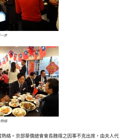
第一步
分熱絡
當熱絡。京部華僑總會會長魏禧之因事不克出席，由夫人代