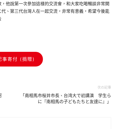
歡，他說第一次參加這樣的交流會，和大家吃喝暢談非常開
二代、第三代台灣人在一起交流，非常有意義，希望今後能
去
記事寄付 (捐贈)
次の記事
阿
「南相馬市桜井市長、台湾大で初講演 学生ら
に『南相馬の子どもたちと友達に』」