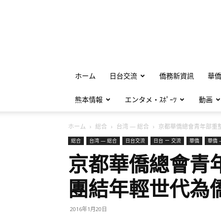
ホーム
日台交流
僑務新資訊
華
熊本情報
エンタメ・ｽﾎﾟｰﾂ
動画
ホーム
総合
台湾 — 総合
京都華僑總會青年部重整陣
総合
台湾 — 総合
日台交流
日台 ー 交流
華僑
華僑 
京都華僑總會青
團結年輕世代為
2016年1月20日