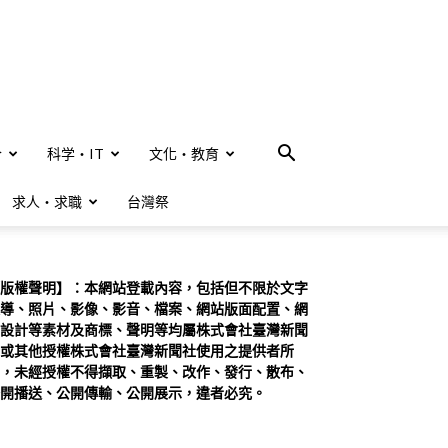
合
科学・IT
文化・教育
求人・求職
台灣祭
版權聲明】：本網站登載內容，包括但不限於文字
導、照片、影像、影音、檔案、網站版面配置、網
設計等素材及商標、聲明等均屬株式會社臺灣新聞
或其他授權株式會社臺灣新聞社使用之提供者所
，未經授權不得擷取、重製、改作、發行、散布、
開播送、公開傳輸、公開展示，違者必究。