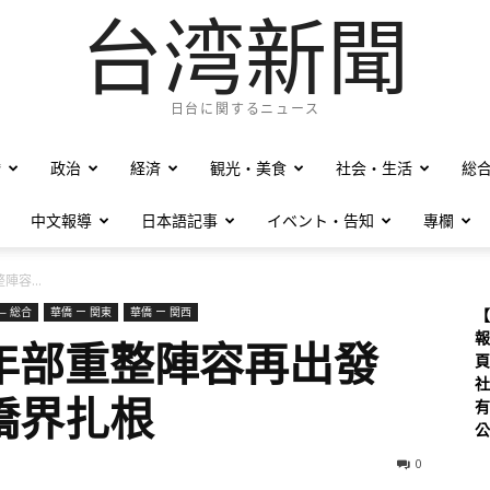
台湾新聞
日台に関するニュース
僑
政治
経済
観光・美食
社会・生活
総
中文報導
日本語記事
イベント・告知
專欄
容...
— 総合
華僑 ー 関東
華僑 ー 関西
【
報
年部重整陣容再出發
頁
社
僑界扎根
有
公
0