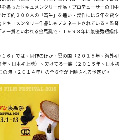
姿を追ったドキュメンタリー作品。プロデューサーの田中
かけて約２００人の「湾生」を追い、製作には５年を費や
秀ドキュメンタリー作品にもノミネートされている。監督
デミー賞といわれる金馬奨で、１９９８年に最優秀短編作
０１６」では、同作のほか、雲の国（２０１５年、海外初
２０１５年、日本初上映）、欠けてる一族（２０１５年、日本初
頃、この時（２０１４年）の全６作が上映される予定だ。