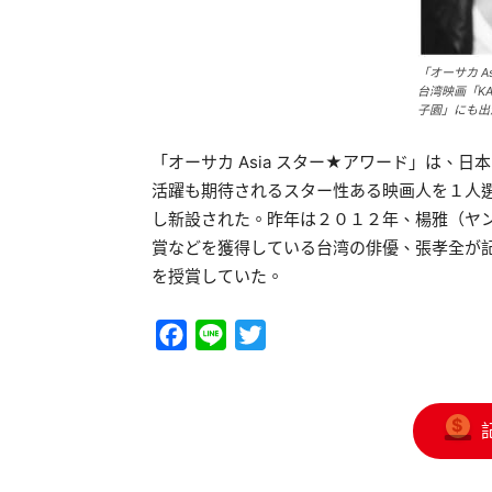
「オーサカ A
台湾映画「K
子園」にも出
「オーサカ Asia スター★アワード」は、
活躍も期待されるスター性ある映画人を１人
し新設された。昨年は２０１２年、楊雅（ヤン
賞などを獲得している台湾の俳優、張孝全が記念
を授賞していた。
Facebook
Line
Twitter