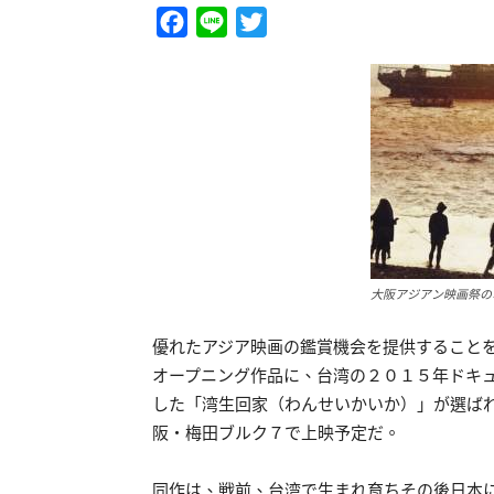
Facebook
Line
Twitter
大阪アジアン映画祭の
優れたアジア映画の鑑賞機会を提供すること
オープニング作品に、台湾の２０１５年ドキュ
した「湾生回家（わんせいかいか）」が選ば
阪・梅田ブルク７で上映予定だ。
同作は、戦前、台湾で生まれ育ちその後日本