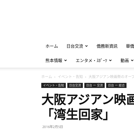
ホーム
日台交流
僑務新資訊
華
熊本情報
エンタメ・ｽﾎﾟｰﾂ
動画
ホーム
イベント・告知
大阪アジアン映画祭のオープ.
イベント・告知
日台交流
日台 ー 交流
日台 ー 総合
大阪アジアン映
「湾生回家」
2016年2月5日