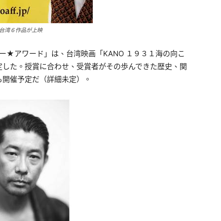
台湾６作品が上映
ター★アワード」は、台湾映画「KANO １９３１海の向こ
定した。授賞に合わせ、受賞者がその歩んできた歴史、関
も開催予定だ（詳細未定）。