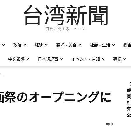
台湾新聞
日台に関するニュース
僑
政治
経済
観光・美食
社会・生活
総
中文報導
日本語記事
イベント・告知
專欄
..
【
報
画祭のオープニングに
頁
社
有
公
0