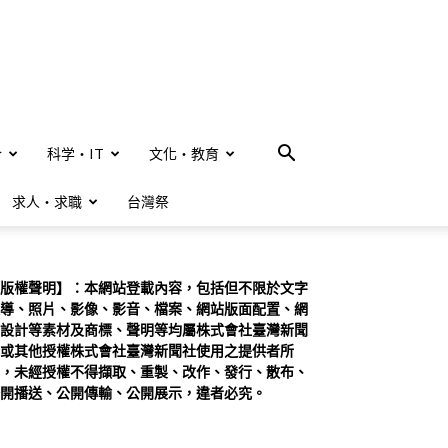
合
科学・IT
文化・教育
求人・求職
台灣祭
版權聲明】：本網站登載內容，包括但不限於文字
導、照片、影像、影音、檔案、網站版面配置、網
設計等素材及商標、聲明等均屬株式會社臺灣新聞
或其他授權株式會社臺灣新聞社使用之提供者所
，未經授權不得擷取、重製、改作、發行、散布、
開播送、公開傳輸、公開展示，違者必究。