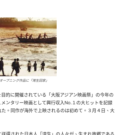
オープニング作品に「灣生回家」
を目的に開催されている「大阪アジアン映画祭」の今年の
メンタリー映画として興行収入No.１の大ヒットを記録
れた。同作が海外で上映されるのは初めて。３月４日、大
に送還された日本人「湾生」の人々が、生まれ故郷である