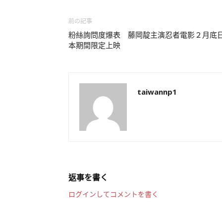
前の記事
粉絲詢問度爆表 藤岡靛主演忍者電影２月底
本期間限定上映
taiwannp1
返事を書く
ログインしてコメントを書く