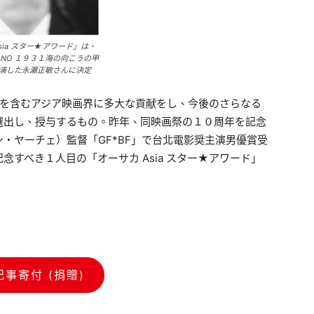
sia スター★アワード」は、
ANO １９３１海の向こうの甲
演した永瀬正敏さんに決定
日本を含むアジア映画界に多大な貢献をし、今後のさらなる
選出し、授与するもの。昨年、同映画祭の１０周年を記念
・ヤーチェ）監督「GF*BF」で台北電影奨主演男優賞受
すべき１人目の「オーサカ Asia スター★アワード」
記事寄付 (捐贈)