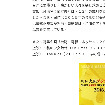
台湾に里帰りし、懐かしい人々を探し求める
實加（台湾名：陳宣儒）は、１２年の歳月を
した。なお、同作は２０１５年の金馬奨最優
は黄銘正監督が担当。黄監督は、台湾のアカ
品賞を受賞している。
また、特集企画「台湾：電影ルネッサンス２
上映）、私の少女時代 -Our Times-（
上映）、The Kids（２０１５年）、あの