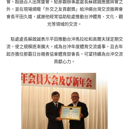
會，超過百人出席盛會。駐那霸辦事處處長蘇啟誠應邀與會之
外，並在現場頒贈「外交之友貢獻獎」給沖繩台灣交流振興會
會長平田久雄，感謝他經常協助駐處推動台沖體育、文化、觀
光等領域的交流。
駐處處長蘇啟誠表示平田推動台沖馬拉松和高爾夫球定期交
流，使之規模逐漸擴大，成為台沖年度體育交流盛事，且去年
起亦擔任那霸日台親善協會體育部會長，可望持續為台沖交流
貢獻心力。