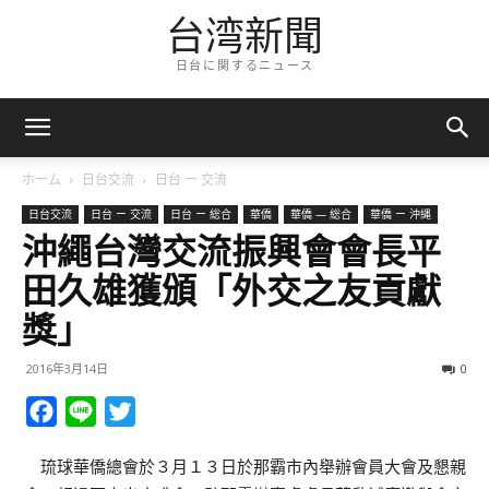
台湾新聞
日台に関するニュース
ホーム
日台交流
日台 ー 交流
日台交流
日台 ー 交流
日台 ー 総合
華僑
華僑 — 総合
華僑 ー 沖縄
沖繩台灣交流振興會會長平
田久雄獲頒「外交之友貢獻
獎」
2016年3月14日
0
Facebook
Line
Twitter
琉球華僑總會於３月１３日於那霸市內舉辦會員大會及懇親