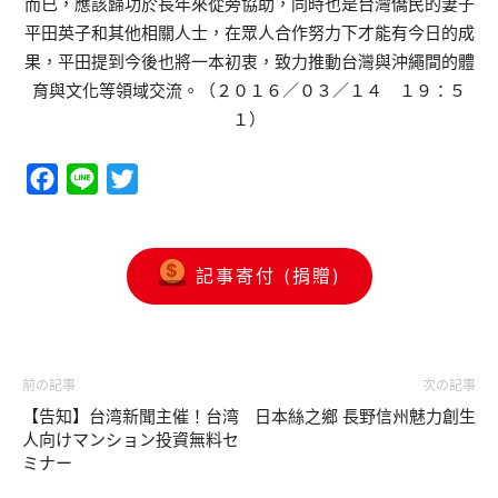
而已，應該歸功於長年來從旁協助，同時也是台灣僑民的妻子
平田英子和其他相關人士，在眾人合作努力下才能有今日的成
果，平田提到今後也將一本初衷，致力推動台灣與沖繩間的體
育與文化等領域交流。（２０１６／０３／１４ １９：５
１）
Facebook
Line
Twitter
記事寄付 (捐贈)
前の記事
次の記事
【告知】台湾新聞主催！台湾
日本絲之鄉 長野信州魅力創生
人向けマンション投資無料セ
ミナー