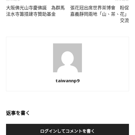
大阪佛光山寺慶佛誕 為群馬
張花冠出席世界茶博會 盼促
法水寺籌措建寺贊助基金
嘉義靜岡兩地「山、茶、花」
交流
taiwannp9
返事を書く
ログインしてコメントを書く