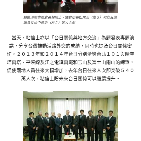
駐橫濱辦事處處長粘信士、鐮倉市長松尾崇（左３）和友台議
聯會長松中健治（左２）等人合影
當天，粘信士亦以「台日關係與地方交流」為題發表專題演
講，分享台灣推動活路外交的成績，同時也提及台日關係密
切，２０１３年和２０１４年台日分別洽簽台北１０１與晴空
塔兩塔、平溪線及江之電鐵兩鐵和玉山及富士山兩山的締盟，
促使兩地人員往來大幅增加，去年台日往來人次即突破５４０
萬人次，粘信士盼未來台日關係可以繼續提升。