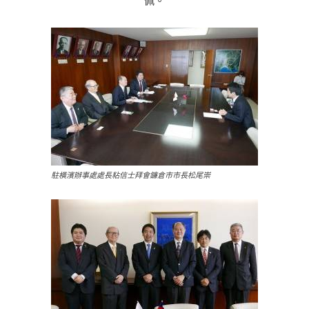
佩。
駐橫濱辦事處處長粘信士拜會鐮倉市市長松尾崇