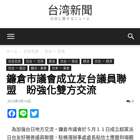
台湾新聞
日台に関するニュース
ホーム
日台交流
日台 ー 交流
日台交流
日台 ー 交流
政治
日台 ー 政治
経済
日台 ー 経済
日台 ー 総合
観光・美食
日本 ー 美食
鐮倉市議會成立友台議員聯
盟 盼強化雙方交流
2016年5月15日
0
Facebook
Line
Twitter
為加強台日地方交流，鐮倉市議會於５月１１日成立超黨派
日台友好親善議員聯盟，駐橫濱辦事處處長粘信士應邀到場觀