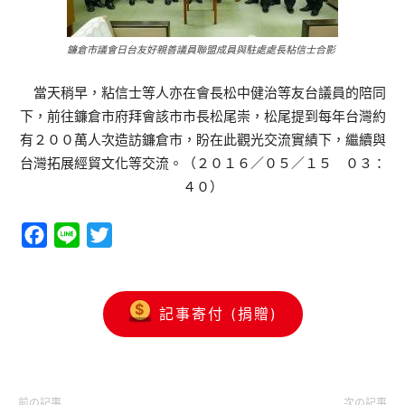
鐮倉市議會日台友好親善議員聯盟成員與駐處處長粘信士合影
當天稍早，粘信士等人亦在會長松中健治等友台議員的陪同
下，前往鐮倉市府拜會該市市長松尾崇，松尾提到每年台灣約
有２００萬人次造訪鐮倉市，盼在此觀光交流實績下，繼續與
台灣拓展經貿文化等交流。（２０１６／０５／１５ ０３：
４０）
Facebook
Line
Twitter
記事寄付 (捐贈)
前の記事
次の記事