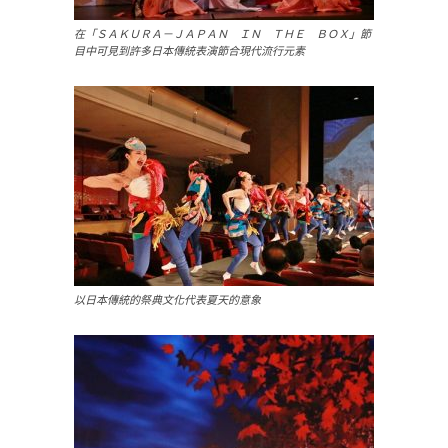
在「ＳＡＫＵＲＡ－ＪＡＰＡＮ ＩＮ ＴＨＥ ＢＯＸ」節
目中可見到許多日本傳統表演節合現代流行元素
以日本傳統的祭典文化代表夏天的意象