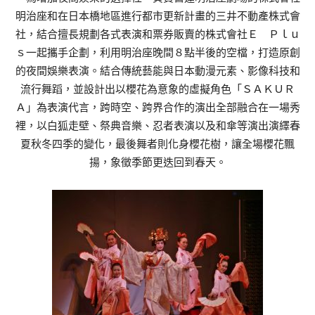
明治座和在日本橋地區進行都市更新計畫的三井不動產株式會
社，結合擅長規劃各式表演和票券販賣的株式會社Ｅ Ｐｌｕ
ｓ一起攜手企劃，利用明治座晚間８點半後的空檔，打造原創
的夜間娛樂表演。結合傳統藝能與日本動漫元素、影像科技和
流行舞蹈，並設計出以櫻花為意象的虛擬角色「ＳＡＫＵＲ
Ａ」為表演代言，跨時空、跨界合作的演出全部融合在一場秀
裡，以白狐走壁、祭典音樂、忍者表演以及和傘等演出演繹春
夏秋冬四季的變化，最後舞者則化身櫻花樹，讓全場櫻花飄
揚，象徵季節更迭回到春天。