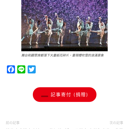
舞台和觀眾席都落下大量紙花碎片，重現櫻吹雪的浪滿景象
Facebook
Line
Twitter
記事寄付 (捐贈)
前の記事
次の記事