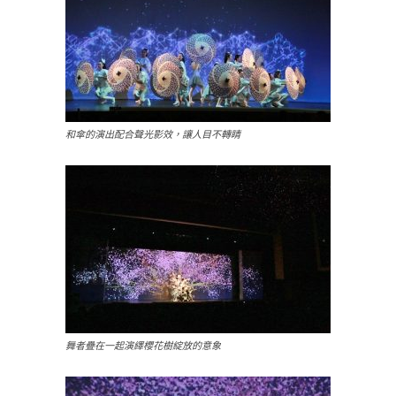
和傘的演出配合聲光影效，讓人目不轉睛
舞者疊在一起演繹櫻花樹綻放的意象