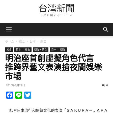
台湾新聞
日台に関するニュース
ホーム
総合
日本 — 総合
総合
日本 — 総合
観光・美食
日本 — 観光
明治座首創虛擬角色代言
推跨界藝文表演搶夜間娛樂
市場
2016年6月24日
0
Facebook
Line
Twitter
結合日本流行和傳統文化的表演「ＳＡＫＵＲＡ－ＪＡＰＡ